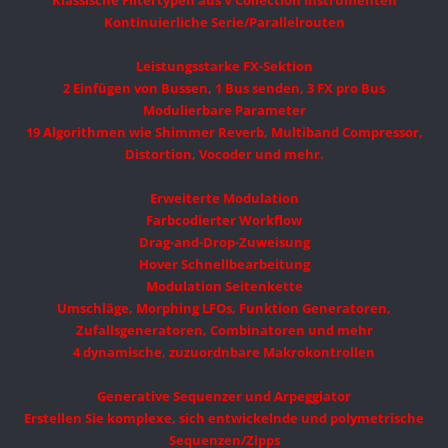
Klassische Filtertypen aus V Collection Instrumenten
Kontinuierliche Serie/Parallelrouten
Leistungsstarke FX-Sektion
2 Einfügen von Bussen, 1 Bus senden, 3 FX pro Bus
Modulierbare Parameter
19 Algorithmen wie Shimmer Reverb, Multiband Compressor,
Distortion, Vocoder und mehr.
Erweiterte Modulation
Farbcodierter Workflow
Drag-and-Drop-Zuweisung
Hover Schnellbearbeitung
Modulation Seitenkette
Umschläge, Morphing LFOs, Funktion Generatoren,
Zufallsgeneratoren, Combinatoren und mehr
4 dynamische, zuzuordnbare Makrokontrollen
Generative Sequenzer und Arpeggiator
Erstellen Sie komplexe, sich entwickelnde und polymetrische
Sequenzen/Zipps