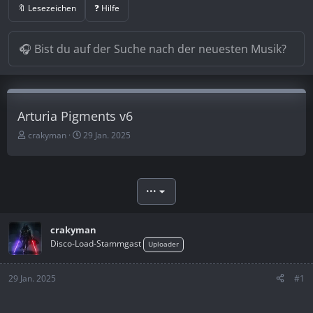
🔖 Lesezeichen
❓ Hilfe
Arturia Pigments v6
E
E
crakyman
29 Jan. 2025
r
r
s
s
t
t
e
e
•••
l
l
l
l
e
t
crakyman
r
a
Disco-Load-Stammgast
Uploader
m
29 Jan. 2025
#1