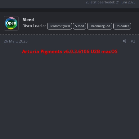
Zuletzt bearbeitet:
21 Juni 2025
Bleed
Disco-Load.cc
Teammitglied
S-Mod
Ehrenmitglied
Uploader
26 März 2025
#2
Arturia Pigments v6.0.3.6106 U2B macOS