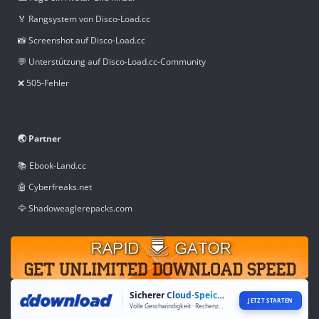
🏅 Rangsystem von Disco-Load.cc
📸 Screenshot auf Disco-Load.cc
💬 Unterstützung auf Disco-Load.cc-Community
❌ 505-Fehler
🌏 Partner
📚 Ebook-Land.cc
🤖 Cyberfreaks.net
🦅 Shadoweaglerepacks.com
Sicherer
Cloud-Speicher
JETZT STARTEN
Volle Geschwindigkeit · Rechenzentren weltweit