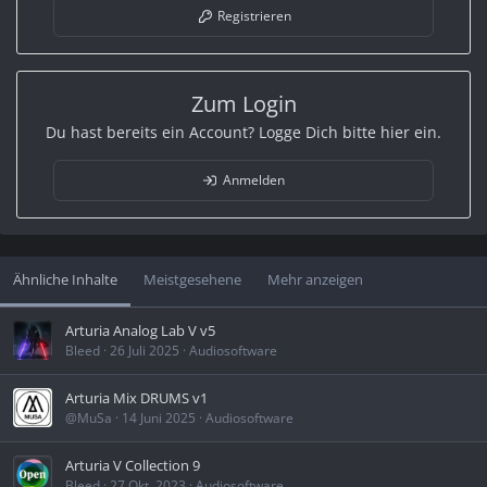
Registrieren
Zum Login
Du hast bereits ein Account? Logge Dich bitte hier ein.
Anmelden
Ähnliche Inhalte
Meistgesehene
Mehr anzeigen
Arturia Analog Lab V v5
Bleed
26 Juli 2025
Audiosoftware
Arturia Mix DRUMS v1
@MuSa
14 Juni 2025
Audiosoftware
Arturia V Collection 9
Bleed
27 Okt. 2023
Audiosoftware