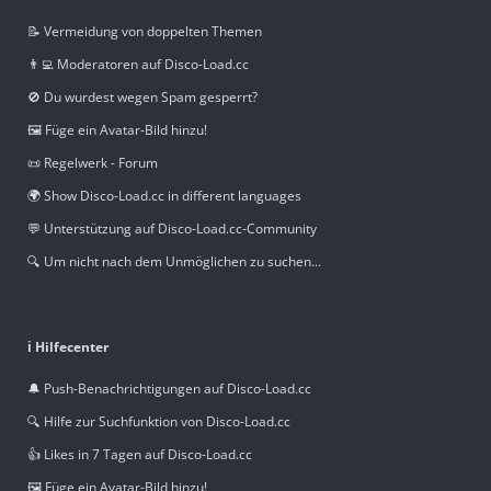
📝 Vermeidung von doppelten Themen
👨‍💻 Moderatoren auf Disco-Load.cc
🚫 Du wurdest wegen Spam gesperrt?
🖼️ Füge ein Avatar-Bild hinzu!
📜 Regelwerk - Forum
🌍 Show Disco-Load.cc in different languages
💬 Unterstützung auf Disco-Load.cc-Community
🔍 Um nicht nach dem Unmöglichen zu suchen...
ℹ️ Hilfecenter
🔔 Push-Benachrichtigungen auf Disco-Load.cc
🔍 Hilfe zur Suchfunktion von Disco-Load.cc
👍 Likes in 7 Tagen auf Disco-Load.cc
🖼️ Füge ein Avatar-Bild hinzu!