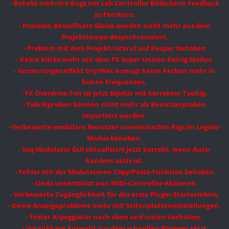
- Behebt mehrere Bugs mit Lab Controller Bildschirm Feedback
zu Fenstern.
- Protools: Bewaffnete Gleise werden nicht mehr aus dem
Projekttempo desynchronisiert.
- Problem mit dem Projektrückruf auf Reaper behoben
- Keine Klicks mehr mit dem FX Super Unison Retrig Modus.
- Verzerrungeneffekt Dry/Wet erzeugt keine Kerben mehr in
hohen Frequenzen.
- FX Overdrive Ton ist jetzt bipolar mit korrekter Tooltip.
- Fabrikproben können nicht mehr als Benutzerproben
importiert werden.
- Verbesserte modulare Benutzer unerwünschte Rigs im Legato-
Modus behoben.
- Seq Modulator GUI aktualisiert jetzt korrekt, wenn Auto-
Random aktiv ist.
- Fehler mit der Modulatoren Copy/Paste-Funktion behoben
- Undo unterstützt nun MIDI-Controller-Aktionen.
- Verbesserte Zugänglichkeit für das erste Plugin-Starterlebnis.
- Keine Anzeigeprobleme mehr mit Seitenplatteneinstellungen.
- Fester Arpeggiator nach oben und unten Verhalten.
- Vorankbare Auswahl aus dem schnellen Browser setzt