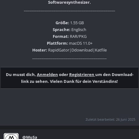
Softwaresynthesizer.
_________________________________________________
Größe:
1.55 GB
Sprache:
Englisch
Format:
RAR/PKG
Plattform:
macOS 11.0+
Hoster:
RapidGator|Ddownload|Katfile
________________________________________
Du musst dich,
Anmelden
oder
Registrieren
um den Download-
link zu sehen. Vielen Dank für dein Verständins!
Zuletzt bearbeitet:
26 Juni 2025
@MuSa