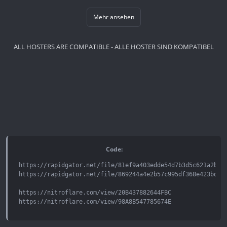
Mehr ansehen
ALL HOSTERS ARE COMPATIBLE - ALLE HOSTER SIND KOMPATIBEL
Code:
https://rapidgator.net/file/81ef9a403edde54d7b3d5c621a2b4f4
https://rapidgator.net/file/869244a4e2b57c995df368e423bde27
https://nitroflare.com/view/20B437882644FBC

https://nitroflare.com/view/98A8B547785674E