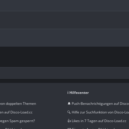
ℹ️ Hilfecenter
von doppelten Themen
🔔 Push-Benachrichtigungen auf Disco
en auf Disco-Load.cc
🔍 Hilfe zur Suchfunktion von Disco-Lo
wegen Spam gesperrt?
👍 Likes in 7 Tagen auf Disco-Load.cc