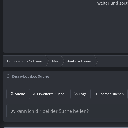
weiter und sorg
Compilations-Software
Mac
Audiosoftware
Disco-Load.cc Suche
🔍 Suche
📂 Erweiterte Suche…
🏷️ Tags
📑 Themen suchen