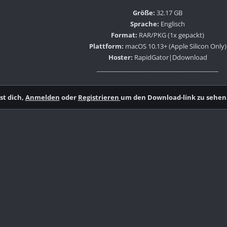
Größe:
32.17 GB
Sprache:
Englisch
Format:
RAR/PKG (1x gepackt)
Plattform:
macOS 10.13+ (Apple Silicon Only)
Hoster:
RapidGator|Ddownload
________________________________________
t dich,
Anmelden
oder
Registrieren
um den Download-link zu sehen.