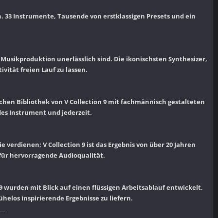
n. 33 Instrumente, Tausende von erstklassigen Presets und ein
Musikproduktion unerlässlich sind. Die ikonischsten Synthesizer,
vität freien Lauf zu lassen.
chen Bibliothek von V Collection 9 mit fachmännisch gestalteten
des Instrument und jederzeit.
ie verdienen; V Collection 9 ist das Ergebnis von über 20 Jahren
für hervorragende Audioqualität.
9 wurden mit Blick auf einen flüssigen Arbeitsablauf entwickelt,
helos inspirierende Ergebnisse zu liefern.
__