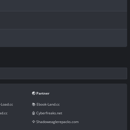
🌏 Partner
-Load.cc
📚 Ebook-Land.cc
ad.cc
🤖 Cyberfreaks.net
🦅 Shadoweaglerepacks.com