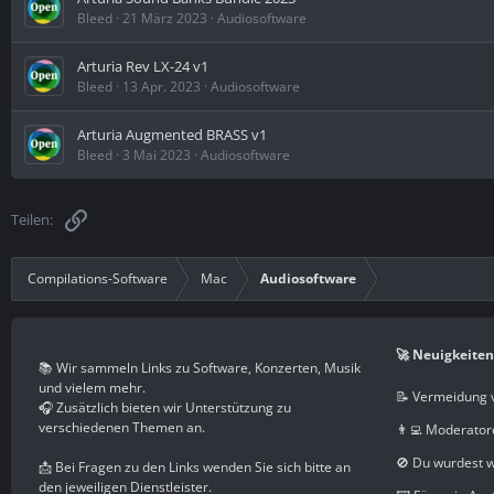
Bleed
21 März 2023
Audiosoftware
Arturia Rev LX-24 v1
Bleed
13 Apr. 2023
Audiosoftware
Arturia Augmented BRASS v1
Bleed
3 Mai 2023
Audiosoftware
Link
Teilen:
Compilations-Software
Mac
Audiosoftware
🚀 Neuigkeiten
📚 Wir sammeln Links zu Software, Konzerten, Musik
und vielem mehr.
📝 Vermeidung 
🎧 Zusätzlich bieten wir Unterstützung zu
verschiedenen Themen an.
👨‍💻 Moderator
🚫 Du wurdest 
📩 Bei Fragen zu den Links wenden Sie sich bitte an
den jeweiligen Dienstleister.