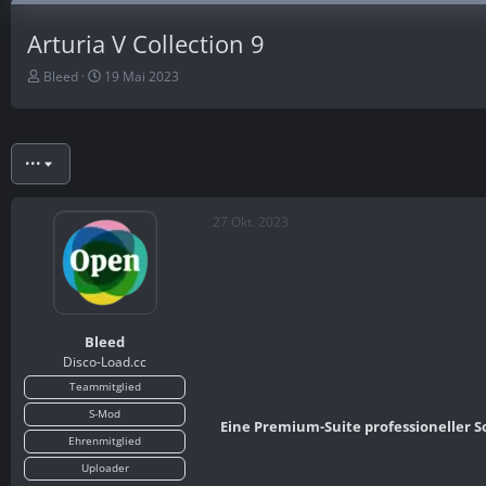
Arturia V Collection 9
E
E
Bleed
19 Mai 2023
r
r
s
s
t
t
e
e
•••
l
l
l
l
e
t
27 Okt. 2023
r
a
m
Bleed
Disco-Load.cc
Teammitglied
S-Mod
Eine Premium-Suite professioneller S
Ehrenmitglied
Uploader