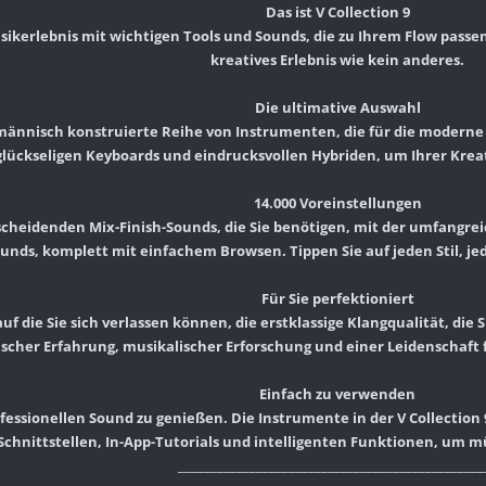
Das ist V Collection 9
sikerlebnis mit wichtigen Tools und Sounds, die zu Ihrem Flow passe
kreatives Erlebnis wie kein anderes.
Die ultimative Auswahl
männisch konstruierte Reihe von Instrumenten, die für die moderne 
glückseligen Keyboards und eindrucksvollen Hybriden, um Ihrer Kreati
14.000 Voreinstellungen
tscheidenden Mix-Finish-Sounds, die Sie benötigen, mit der umfangrei
unds, komplett mit einfachem Browsen. Tippen Sie auf jeden Stil, je
Für Sie perfektioniert
f die Sie sich verlassen können, die erstklassige Klangqualität, die S
scher Erfahrung, musikalischer Erforschung und einer Leidenschaft 
Einfach zu verwenden
fessionellen Sound zu genießen. Die Instrumente in der V Collection 
Schnittstellen, In-App-Tutorials und intelligenten Funktionen, um mü
_______________________________________________