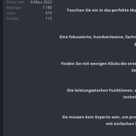
Dabei seit
6 März 2023
Beiträge
7.180
Tauchen Sie ein in das perfekte Mu
Likes
610
Punkte
113
Eine fokussierte, handverlesene, fach
Finden Sie mit wenigen Klicks die en
So
Die leistungsstarken Funktionen, au
techni
Sie müssen kein Experte sein, um pro
mit einfachen 