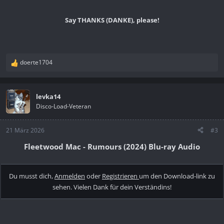
Say THANKS (DANKE), please!
doerte1704
R
e
a
k
levka14
t
Disco-Load-Veteran
i
o
n
21 März 2026
#3
e
Fleetwood Mac - Rumours (2024) Blu-ray Audio
n
:
Du musst dich,
Anmelden
oder
Registrieren
um den Download-link zu
sehen. Vielen Dank für dein Verständins!