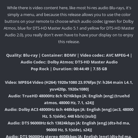
While there is video content here, like most hi-res audio Blu-rays, it's
simply a menu, and because this release allows you to use the color
buttons on your remote to choose which audio codec (green for Dolby
Atmos, blue for DTS-HD Master Audio 5.1 and yellow for DTS-HD Master
Audio 2.0), you really don't even have to have your display on to enjoy
this release.
Quality: Blu-ray | Container: BDMV | Video codec: AVC MPEG-4 |
Audio Codec: Dolby Atmos; DTS-HD Master Audio
Pop Rock | Duration: 00:44:49 | 7.55 GB
Video: MPEG4 Video (H264) 1920x1080 23.976fps [V: h264 main L4.1,
yuv420p, 1920x1080]
Audio: TrueHD 48000Hz 8ch 9216kbps [A: English [eng] (truehd
atmos, 48000 Hz, 7.1, s24)]
Audio: Dolby AC3 48000Hz 6ch 448kbps [A: English [eng] (ac3, 48000
Hz, 5.1(side), 448 kb/s) [sub]]
Audio: DTS 96000Hz 6ch 13824kbps [A: English [eng] (dts-hd ma,
96000 Hz, 5.1(side), s24)]
Audio: DTS 96000Hz stereo 4608kbps [A: English [eng] (dts-hd ma,