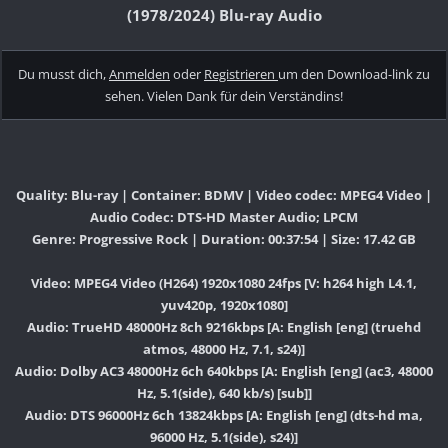
(1978/2024) Blu-ray Audio
Du musst dich,
Anmelden
oder
Registrieren
um den Download-link zu
sehen. Vielen Dank für dein Verständins!
Quality: Blu-ray | Container: BDMV | Video codec: MPEG4 Video |
Audio Codec: DTS-HD Master Audio; LPCM
Genre: Progressive Rock | Duration: 00:37:54 | Size: 17.42 GB
Video: MPEG4 Video (H264) 1920x1080 24fps [V: h264 high L4.1,
yuv420p, 1920x1080]
Audio: TrueHD 48000Hz 8ch 9216kbps [A: English [eng] (truehd
atmos, 48000 Hz, 7.1, s24)]
Audio: Dolby AC3 48000Hz 6ch 640kbps [A: English [eng] (ac3, 48000
Hz, 5.1(side), 640 kb/s) [sub]]
Audio: DTS 96000Hz 6ch 13824kbps [A: English [eng] (dts-hd ma,
96000 Hz, 5.1(side), s24)]