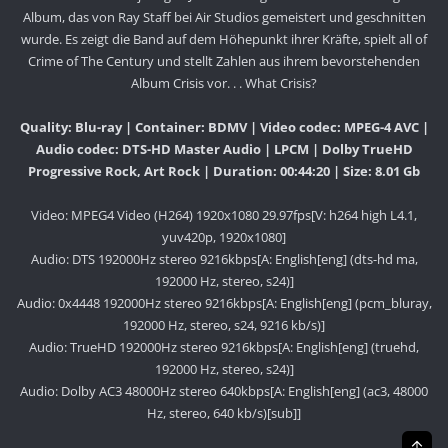
Album, das von Ray Staff bei Air Studios gemeistert und geschnitten
wurde. Es zeigt die Band auf dem Höhepunkt ihrer Kräfte, spielt all of
Crime of The Century und stellt Zahlen aus ihrem bevorstehenden
Album Crisis vor. . . What Crisis?
Quality: Blu-ray | Container: BDMV | Video codec: MPEG-4 AVC |
Audio codec: DTS-HD Master Audio | LPCM | Dolby TrueHD
Progressive Rock, Art Rock | Duration: 00:44:20 | Size: 8.01 Gb
Video: MPEG4 Video (H264) 1920x1080 29.97fps[V: h264 high L4.1,
yuv420p, 1920x1080]
Audio: DTS 192000Hz stereo 9216kbps[A: English[eng] (dts-hd ma,
192000 Hz, stereo, s24)]
Audio: 0x4448 192000Hz stereo 9216kbps[A: English[eng] (pcm_bluray,
192000 Hz, stereo, s24, 9216 kb/s)]
Audio: TrueHD 192000Hz stereo 9216kbps[A: English[eng] (truehd,
192000 Hz, stereo, s24)]
Audio: Dolby AC3 48000Hz stereo 640kbps[A: English[eng] (ac3, 48000
Hz, stereo, 640 kb/s)[sub]]
Obe