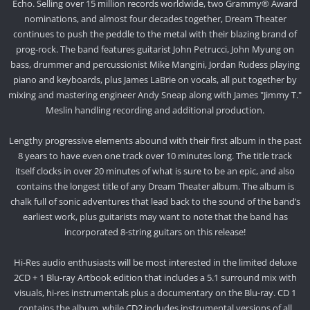
Echo. Selling over 15 million records worldwide, two Grammy® Award
nominations, and almost four decades together, Dream Theater
continues to push the peddle to the metal with their blazing brand of
prog-rock. The band features guitarist John Petrucci, John Myung on
bass, drummer and percussionist Mike Mangini, Jordan Rudess playing
piano and keyboards, plus James LaBrie on vocals, all put together by
mixing and mastering engineer Andy Sneap along with James "Jimmy T."
Meslin handling recording and additional production.
Lengthy progressive elements abound with their first album in the past
8 years to have even one track over 10 minutes long. The title track
itself clocks in over 20 minutes of what is sure to be an epic, and also
contains the longest title of any Dream Theater album. The album is
chalk full of sonic adventures that lead back to the sound of the band’s
earliest work, plus guitarists may want to note that the band has
incorporated 8-string guitars on this release!
Hi-Res audio enthusiasts will be most interested in the limited deluxe
2CD + 1 Blu-ray Artbook edition that includes a 5.1 surround mix with
visuals, hi-res instrumentals plus a documentary on the Blu-ray. CD 1
contains the album, while CD2 includes instrumental versions of all