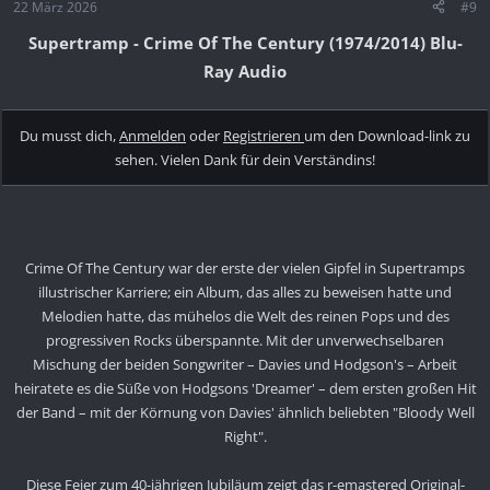
22 März 2026
#9
Supertramp - Crime Of The Century (1974/2014) Blu-
Ray Audio
Du musst dich,
Anmelden
oder
Registrieren
um den Download-link zu
sehen. Vielen Dank für dein Verständins!
Crime Of The Century war der erste der vielen Gipfel in Supertramps
illustrischer Karriere; ein Album, das alles zu beweisen hatte und
Melodien hatte, das mühelos die Welt des reinen Pops und des
progressiven Rocks überspannte. Mit der unverwechselbaren
Mischung der beiden Songwriter – Davies und Hodgson's – Arbeit
heiratete es die Süße von Hodgsons 'Dreamer' – dem ersten großen Hit
der Band – mit der Körnung von Davies' ähnlich beliebten "Bloody Well
Right".
Diese Feier zum 40-jährigen Jubiläum zeigt das r-emastered Original-