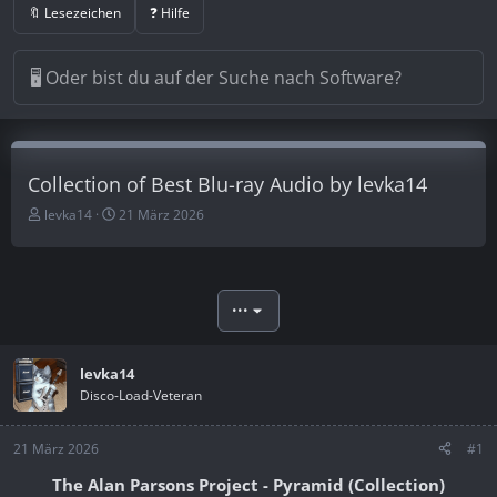
🔖 Lesezeichen
❓ Hilfe
Collection of Best Blu-ray Audio by levka14
E
E
levka14
21 März 2026
r
r
s
s
t
t
e
e
•••
l
l
l
l
e
t
r
levka14
a
m
Disco-Load-Veteran
21 März 2026
#1
The Alan Parsons Project - Pyramid (Collection)