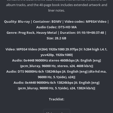
album tracks, and the 40-page book includes extended artwork and
liner notes.
Quality: Blu-ray | Container: BDMV | Video codec: MPEG4 Video |
Audio Codec: DTS-HD MA
Genre: Prog Rock, Heavy Metal | Duration: 01:10:19+00:37:48 |
Size: 28.2 GB
Video: MPEG4 Video (H264) 1920x1080 29.97fps [V: h264 high L4.1,
yuv420p, 1920x1080]
Audio: 0x4448 96000Hz stereo 4608kbps [A: English [eng]
(pcm_bluray, 96000 Hz, stereo, s24, 4608 kb/s)]
Audio: DTS 96000Hz 6ch 13824kbps [A: English [eng] (dts-hd ma,
96000 Hz, 5.1(side), s24)]
Audio: 0x4448 96000Hz 6ch 13824kbps [A: English [eng]
(pcm_bluray, 96000 Hz, 5.1(side), s24, 13824 kb/s)]
Tracklist: