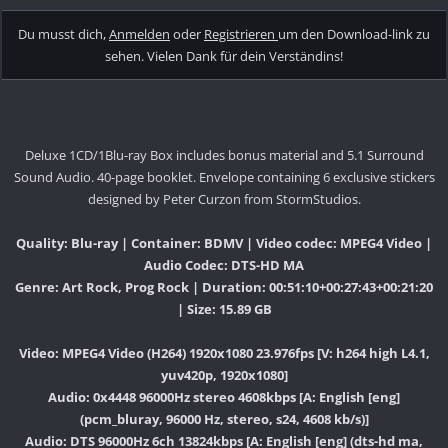
Du musst dich,
Anmelden
oder
Registrieren
um den Download-link zu
sehen. Vielen Dank für dein Verständins!
Deluxe 1CD/1Blu-ray Box includes bonus material and 5.1 Surround
Sound Audio. 40-page booklet. Envelope containing 6 exclusive stickers
designed by Peter Curzon from StormStudios.
Quality: Blu-ray | Container: BDMV | Video codec: MPEG4 Video |
Audio Codec: DTS-HD MA
Genre: Art Rock, Prog Rock | Duration: 00:51:10+00:27:43+00:21:20
| Size: 15.89 GB
Video: MPEG4 Video (H264) 1920x1080 23.976fps [V: h264 high L4.1,
yuv420p, 1920x1080]
Audio: 0x4448 96000Hz stereo 4608kbps [A: English [eng]
(pcm_bluray, 96000 Hz, stereo, s24, 4608 kb/s)]
Audio: DTS 96000Hz 6ch 13824kbps [A: English [eng] (dts-hd ma,