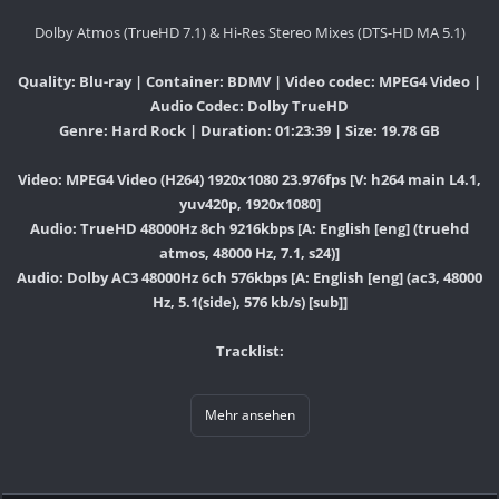
Dolby Atmos (TrueHD 7.1) & Hi-Res Stereo Mixes (DTS-HD MA 5.1)
Quality: Blu-ray | Container: BDMV | Video codec: MPEG4 Video |
Audio Codec: Dolby TrueHD
Genre: Hard Rock | Duration: 01:23:39 | Size: 19.78 GB
Video: MPEG4 Video (H264) 1920x1080 23.976fps [V: h264 main L4.1,
yuv420p, 1920x1080]
Audio: TrueHD 48000Hz 8ch 9216kbps [A: English [eng] (truehd
atmos, 48000 Hz, 7.1, s24)]
Audio: Dolby AC3 48000Hz 6ch 576kbps [A: English [eng] (ac3, 48000
Hz, 5.1(side), 576 kb/s) [sub]]
Tracklist:
Mehr ansehen