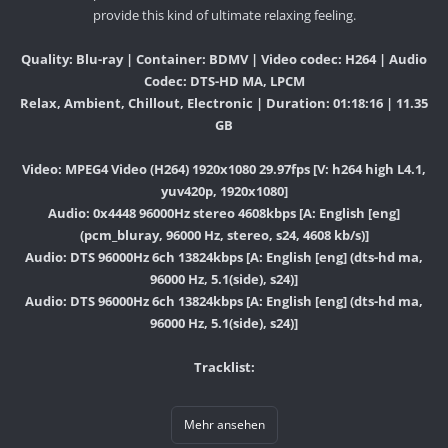
provide this kind of ultimate relaxing feeling.
Quality: Blu-ray | Container: BDMV | Video codec: H264 | Audio
Codec: DTS-HD MA, LPCM
Relax, Ambient, Chillout, Electronic | Duration: 01:18:16 | 11.35
GB
Video: MPEG4 Video (H264) 1920x1080 29.97fps [V: h264 high L4.1,
yuv420p, 1920x1080]
Audio: 0x4448 96000Hz stereo 4608kbps [A: English [eng]
(pcm_bluray, 96000 Hz, stereo, s24, 4608 kb/s)]
Audio: DTS 96000Hz 6ch 13824kbps [A: English [eng] (dts-hd ma,
96000 Hz, 5.1(side), s24)]
Audio: DTS 96000Hz 6ch 13824kbps [A: English [eng] (dts-hd ma,
96000 Hz, 5.1(side), s24)]
Tracklist:
Mehr ansehen