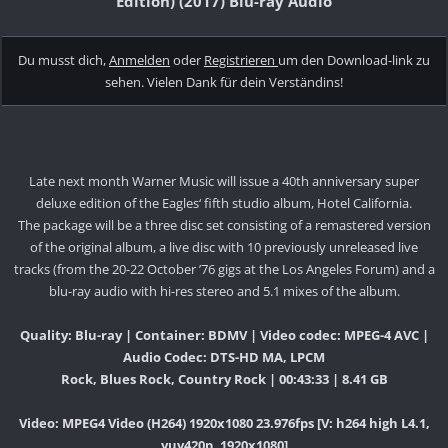
Edition) (2017) Blu-ray Audio
Du musst dich,
Anmelden
oder
Registrieren
um den Download-link zu
sehen. Vielen Dank für dein Verständins!
Late next month Warner Music will issue a 40th anniversary super
deluxe edition of the Eagles‘ fifth studio album, Hotel California.
The package will be a three disc set consisting of a remastered version
of the original album, a live disc with 10 previously unreleased live
tracks (from the 20-22 October ’76 gigs at the Los Angeles Forum) and a
blu-ray audio with hi-res stereo and 5.1 mixes of the album.
Quality: Blu-ray | Container: BDMV | Video codec: MPEG-4 AVC |
Audio Codec: DTS-HD MA, LPCM
Rock, Blues Rock, Country Rock | 00:43:33 | 8.41 GB
Video: MPEG4 Video (H264) 1920x1080 23.976fps [V: h264 high L4.1,
yuv420p, 1920x1080]