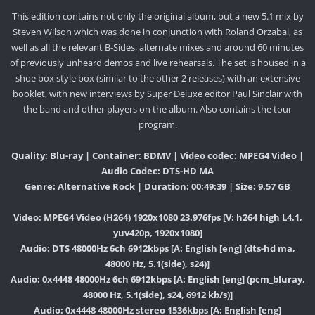
This edition contains not only the original album, but a new 5.1 mix by
Steven Wilson which was done in conjunction with Roland Orzabal, as
well as all the relevant B-Sides, alternate mixes and around 60 minutes
of previously unheard demos and live rehearsals. The set is housed in a
shoe box style box (similar to the other 2 releases) with an extensive
booklet, with new interviews by Super Deluxe editor Paul Sinclair with
the band and other players on the album. Also contains the tour
program.
Quality: Blu-ray | Container: BDMV | Video codec: MPEG4 Video |
Audio Codec: DTS-HD MA
Genre: Alternative Rock | Duration: 00:49:39 | Size: 9.57 GB
Video: MPEG4 Video (H264) 1920x1080 23.976fps [V: h264 high L4.1,
yuv420p, 1920x1080]
Audio: DTS 48000Hz 6ch 6912kbps [A: English [eng] (dts-hd ma,
48000 Hz, 5.1(side), s24)]
Audio: 0x4448 48000Hz 6ch 6912kbps [A: English [eng] (pcm_bluray,
48000 Hz, 5.1(side), s24, 6912 kb/s)]
Audio: 0x4448 48000Hz stereo 1536kbps [A: English [eng]