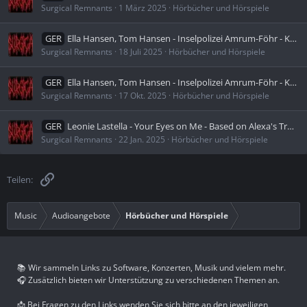
Surgical Remnants
1 März 2025
Hörbücher und Hörspiele
GER
Ella Hansen, Tom Hansen - Inselpolizei Amrum-Föhr - Küstenkrimi Nordsee 12 - Nordangst (Ungekürzt)
Surgical Remnants
18 Juli 2025
Hörbücher und Hörspiele
GER
Ella Hansen, Tom Hansen - Inselpolizei Amrum-Föhr - Küstenkrimi Nordsee 13 - Nordlüge (Ungekürzt)
Surgical Remnants
17 Okt. 2025
Hörbücher und Hörspiele
GER
Leonie Lastella - Your Eyes on Me - Based on Alexa's True Story (Ungekürzt)
Surgical Remnants
22 Jan. 2025
Hörbücher und Hörspiele
Link
Teilen:
Music
Audioangebote
Hörbücher und Hörspiele
📚 Wir sammeln Links zu Software, Konzerten, Musik und vielem mehr.
🎧 Zusätzlich bieten wir Unterstützung zu verschiedenen Themen an.
📩 Bei Fragen zu den Links wenden Sie sich bitte an den jeweiligen