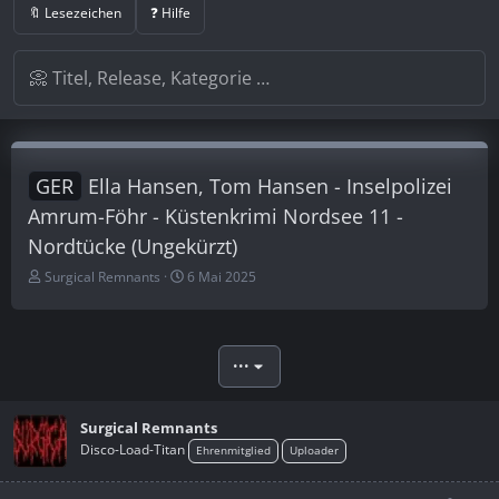
🔖 Lesezeichen
❓ Hilfe
GER
Ella Hansen, Tom Hansen - Inselpolizei
Amrum-Föhr - Küstenkrimi Nordsee 11 -
Nordtücke (Ungekürzt)
E
E
Surgical Remnants
6 Mai 2025
r
r
s
s
t
t
e
e
•••
l
l
l
l
e
t
Surgical Remnants
r
a
Disco-Load-Titan
Ehrenmitglied
Uploader
m