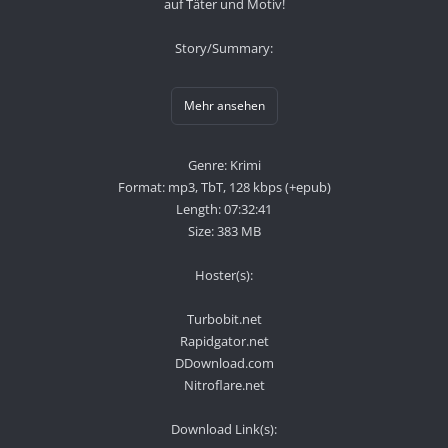
auf Täter und Motiv!
Story/Summary:
Mehr ansehen
Genre: Krimi
Format: mp3, TbT, 128 kbps (+epub)
Length: 07:32:41
Size: 383 MB
Hoster(s):
Turbobit.net
Rapidgator.net
DDownload.com
Nitroflare.net
Download Link(s):