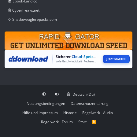
📚 Ebook-Land.cc
🤖 Cyberfreaks.net
🦅 Shadoweaglerepacks.com
Sicherer
Cloud-Speicher
JETZT STARTEN
Volle Geschwindigkeit · Rechenzentren weltweit
Deutsch (Du)
Nutzungsbedingungen
Datenschutzerklärung
Hilfe und Impressum
Historie
Regelwerk - Audio
Regelwerk - Forum
Start
R
S
S