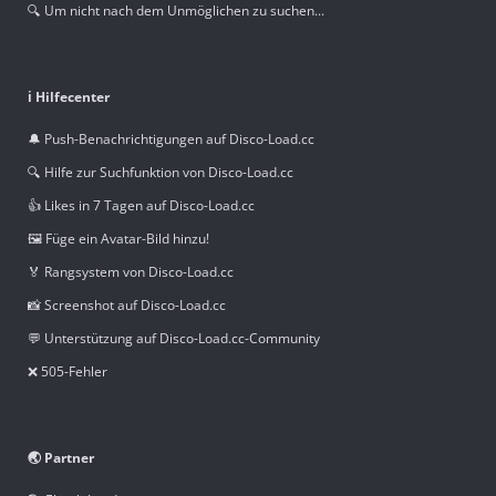
🔍 Um nicht nach dem Unmöglichen zu suchen...
ℹ️ Hilfecenter
🔔 Push-Benachrichtigungen auf Disco-Load.cc
🔍 Hilfe zur Suchfunktion von Disco-Load.cc
👍 Likes in 7 Tagen auf Disco-Load.cc
🖼️ Füge ein Avatar-Bild hinzu!
🏅 Rangsystem von Disco-Load.cc
📸 Screenshot auf Disco-Load.cc
💬 Unterstützung auf Disco-Load.cc-Community
❌ 505-Fehler
🌏 Partner