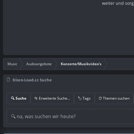
weiter und sorg
Music
Audioangebote
Konzerte/Musikvideo's
Disco-Load.cc Suche
🔍 Suche
📂 Erweiterte Suche…
🏷️ Tags
📑 Themen suchen