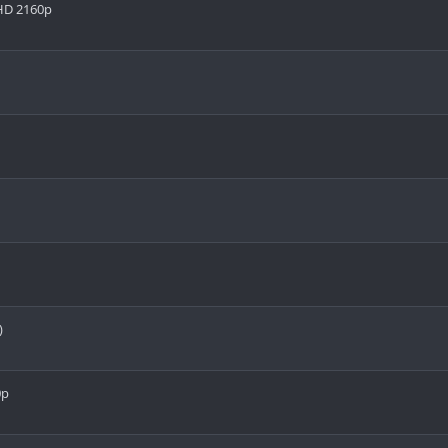
UHD 2160p
)
0p