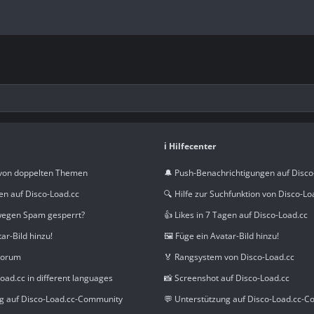
ℹ️ Hilfecenter
von doppelten Themen
🔔 Push-Benachrichtigungen auf Disco
en auf Disco-Load.cc
🔍 Hilfe zur Suchfunktion von Disco-Lo
wegen Spam gesperrt?
👍 Likes in 7 Tagen auf Disco-Load.cc
tar-Bild hinzu!
🖼️ Füge ein Avatar-Bild hinzu!
Forum
🏅 Rangsystem von Disco-Load.cc
oad.cc in different languages
📸 Screenshot auf Disco-Load.cc
ng auf Disco-Load.cc-Community
💬 Unterstützung auf Disco-Load.cc-