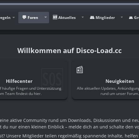
regeln
Foren
Aktuelles
Mitglieder
Gr
Disco-Load.cc
🆘
📰
Hilfecenter
Neuigkeiten
f häufige Fragen und Unterstützung
Alle aktuellen Updates, Ankündigu
om Team findest du hier.
rund um unser Forum
n eine aktive Community rund um Downloads, Diskussionen und ne
st du nur einen kleinen Einblick – melde dich an und schalte den voll
t? Unsere Mitglieder teilen regelmäßig spannende Inhalte, helfen 