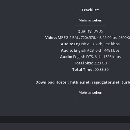
Tracklist
:
Mehr ansehen
Quality:
DVD5
Video:
MPEG-2 PAL, 720x576, 4:3 25.00fps, 9800K
Audio:
English AC3, 2 ch, 256 kbps
Audio:
English AC3, 6 ch, 448 kbps
Audio:
English DTS, 6 ch, 1536 kbps
Total Size:
2.23 GB
Total Time:
00:33:30
Download Hoster: hitfile.net, rapidgator.net, tur
Mehr ansehen