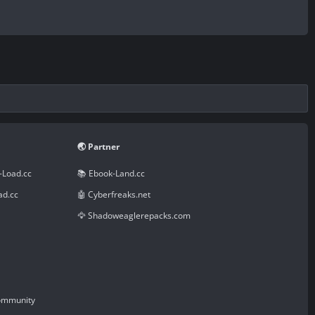
🌏 Partner
-Load.cc
📚 Ebook-Land.cc
ad.cc
🤖 Cyberfreaks.net
🦅 Shadoweaglerepacks.com
Community