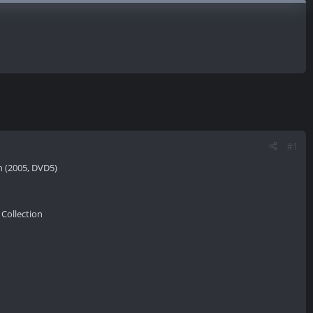
#1
n (2005, DVD5)
 Collection