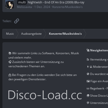
multi
Nightwish - End Of An Era (2009) Blu-ray
Melissavita
1 Dez. 2024
Konzerte/Musikvideo's
Link
Teilen:
Music
Audioangebote
Konzerte/Musikvideo's
🚀 Neuigkeiten
📚 Wir sammeln Links zu Software, Konzerten, Musik
und vielem mehr.
📝 Vermeidung 
🎧 Zusätzlich bieten wir Unterstützung zu
verschiedenen Themen an.
👨‍💻 Moderator
🚫 Du wurdest 
📩 Bei Fragen zu den Links wenden Sie sich bitte an
den jeweiligen Dienstleister.
🖼️ Füge ein Ava
📜 Regelwerk - 
🌍 Show Disco-L
💬 Unterstützu