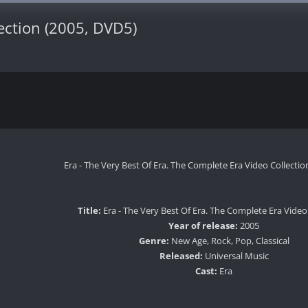
lection (2005, DVD5)
Era - The Very Best Of Era. The Complete Era Video Collectio
Title:
Era - The Very Best Of Era. The Complete Era Video
Year of release:
2005
Genre:
New Age, Rock, Pop, Classical
Released:
Universal Music
Cast:
Era