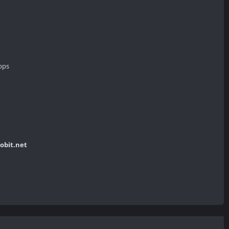
bps
bobit.net