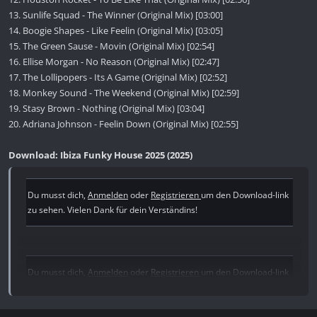
13. Sunlife Squad - The Winner (Original Mix) [03:00]
14. Boogie Shapes - Like Feelin (Original Mix) [03:05]
15. The Green Sause - Movin (Original Mix) [02:54]
16. Ellise Morgan - No Reason (Original Mix) [02:47]
17. The Lollipopers - Its A Game (Original Mix) [02:52]
18. Monkey Sound - The Weekend (Original Mix) [02:59]
19. Stasy Brown - Nothing (Original Mix) [03:04]
20. Adriana Johnson - Feelin Down (Original Mix) [02:55]
Download: Ibiza Funky House 2025 (2025)
Du musst dich,
Anmelden
oder
Registrieren
um den Download-link
zu sehen. Vielen Dank für dein Verständins!
Du musst dich,
Anmelden
oder
Registrieren
um den Download-link
zu sehen. Vielen Dank für dein Verständins!