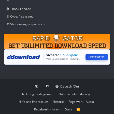
📚 Ebook-Land.cc
🤖 Cyberfreaks.net
🦅 Shadoweaglerepacks.com
Sicherer
Cloud-Speicher
JETZT STARTEN
Volle Geschwindigkeit · Rechenzentren weltweit
Deutsch (Du)
Nutzungsbedingungen
Datenschutzerklärung
Hilfe und Impressum
Historie
Regelwerk - Audio
Regelwerk - Forum
Start
R
S