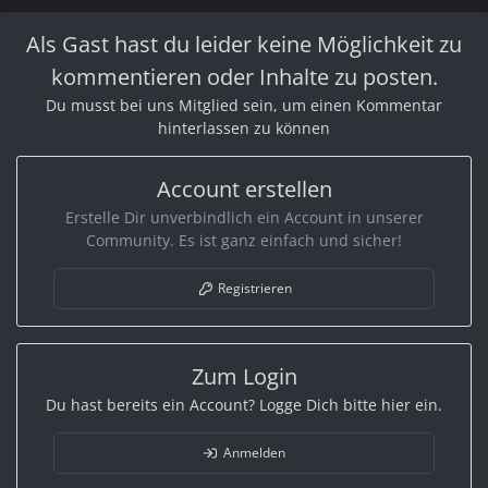
Als Gast hast du leider keine Möglichkeit zu
Du musst dich,
Anmelden
oder
Registrieren
um den Download-link
kommentieren oder Inhalte zu posten.
zu sehen. Vielen Dank für dein Verständins!
Du musst bei uns Mitglied sein, um einen Kommentar
hinterlassen zu können
Du musst dich,
Anmelden
oder
Registrieren
um den Download-link
Account erstellen
zu sehen. Vielen Dank für dein Verständins!
Erstelle Dir unverbindlich ein Account in unserer
Community. Es ist ganz einfach und sicher!
Du musst dich,
Anmelden
oder
Registrieren
um den Download-link
Registrieren
zu sehen. Vielen Dank für dein Verständins!
Zum Login
Du hast bereits ein Account? Logge Dich bitte hier ein.
Anmelden