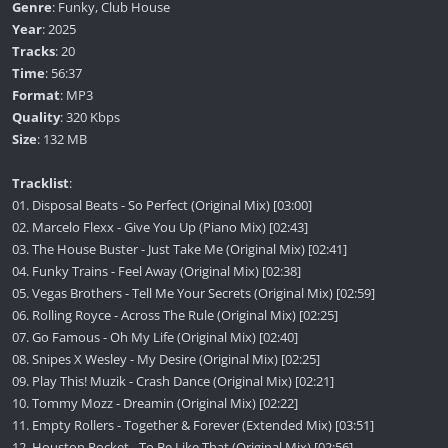
Genre
: Funky, Club House
Year
: 2025
Tracks
: 20
Time
: 56:37
Format
: MP3
Quality
: 320 Kbps
Size
: 132 MB
Tracklist
:
01. Disposal Beats - So Perfect (Original Mix) [03:00]
02. Marcelo Flexx - Give You Up (Piano Mix) [02:43]
03. The House Buster - Just Take Me (Original Mix) [02:41]
04. Funky Trains - Feel Away (Original Mix) [02:38]
05. Vegas Brothers - Tell Me Your Secrets (Original Mix) [02:59]
06. Rolling Royce - Across The Rule (Original Mix) [02:25]
07. Go Famous - Oh My Life (Original Mix) [02:40]
08. Snipes X Wesley - My Desire (Original Mix) [02:25]
09. Play This! Muzik - Crash Dance (Original Mix) [02:21]
10. Tommy Mozz - Dreamin (Original Mix) [02:22]
11. Empty Rollers - Together & Forever (Extended Mix) [03:51]
12. Houston Rocket - To Be Like That (Original Mix) [02:56]