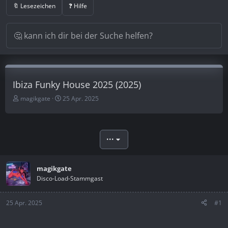
🔖 Lesezeichen
❓ Hilfe
Ibiza Funky House 2025 (2025)
E
E
magikgate
25 Apr. 2025
r
r
s
s
t
t
e
e
•••
l
l
l
l
e
t
magikgate
r
a
Disco-Load-Stammgast
m
25 Apr. 2025
#1