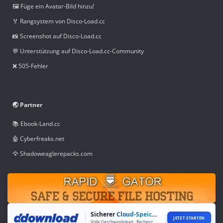
🖼️ Füge ein Avatar-Bild hinzu!
🏅 Rangsystem von Disco-Load.cc
📸 Screenshot auf Disco-Load.cc
💬 Unterstützung auf Disco-Load.cc-Community
❌ 505-Fehler
🌏 Partner
📚 Ebook-Land.cc
🤖 Cyberfreaks.net
🦅 Shadoweaglerepacks.com
Sicherer
Cloud-Speicher
JETZT STARTEN
Volle Geschwindigkeit · Rechenzentren weltweit