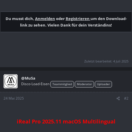
Du musst dich,
Anmelden
oder
Registrieren
um den Download-
link zu sehen. Vielen Dank für dein Verständins!
Zuletzt bearbeitet:
4 Juli 2025
@MuSa
Disco-Load-Eisen
Teammitglied
Moderator
Uploader
24 Mai 2025
#2
iReal Pro 2025.11 macOS Multilingual