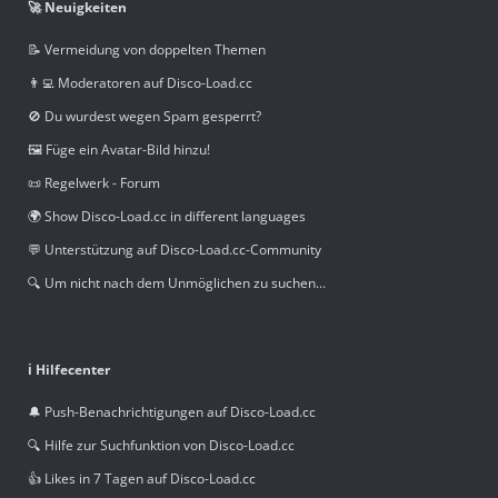
🚀 Neuigkeiten
📝 Vermeidung von doppelten Themen
👨‍💻 Moderatoren auf Disco-Load.cc
🚫 Du wurdest wegen Spam gesperrt?
🖼️ Füge ein Avatar-Bild hinzu!
📜 Regelwerk - Forum
🌍 Show Disco-Load.cc in different languages
💬 Unterstützung auf Disco-Load.cc-Community
🔍 Um nicht nach dem Unmöglichen zu suchen...
ℹ️ Hilfecenter
🔔 Push-Benachrichtigungen auf Disco-Load.cc
🔍 Hilfe zur Suchfunktion von Disco-Load.cc
👍 Likes in 7 Tagen auf Disco-Load.cc