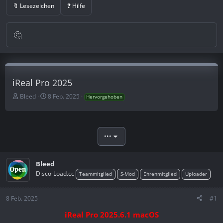
🔖 Lesezeichen
❓ Hilfe
iReal Pro 2025
E
E
Bleed
8 Feb. 2025
Hervorgehoben
r
r
s
s
t
t
e
e
•••
l
l
l
l
e
t
Bleed
r
a
Disco-Load.cc
Teammitglied
S-Mod
Ehrenmitglied
Uploader
m
8 Feb. 2025
#1
iReal Pro 2025.6.1 macOS