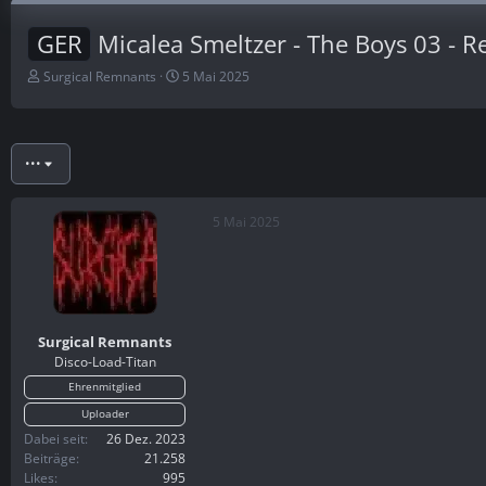
GER
Micalea Smeltzer - The Boys 03 - R
E
E
Surgical Remnants
5 Mai 2025
r
r
s
s
t
t
e
e
•••
l
l
l
l
e
t
5 Mai 2025
r
a
m
Surgical Remnants
Disco-Load-Titan
Ehrenmitglied
Uploader
Dabei seit
26 Dez. 2023
Beiträge
21.258
Likes
995