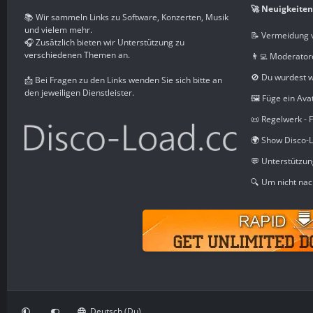
🚀 Neuigkeiten
📚 Wir sammeln Links zu Software, Konzerten, Musik
und vielem mehr.
📝 Vermeidung 
🎧 Zusätzlich bieten wir Unterstützung zu
verschiedenen Themen an.
👨‍💻 Moderator
🚫 Du wurdest 
📩 Bei Fragen zu den Links wenden Sie sich bitte an
den jeweiligen Dienstleister.
🖼️ Füge ein Ava
📜 Regelwerk - 
🌍 Show Disco-L
💬 Unterstützu
🔍 Um nicht nac
Deutsch (Du)