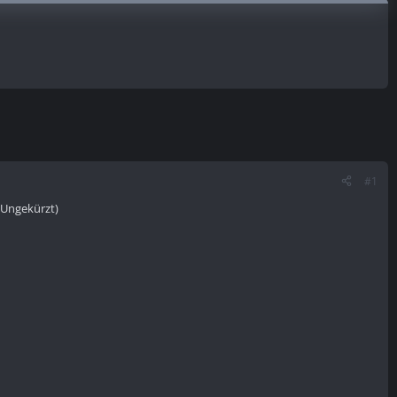
#1
(Ungekürzt)