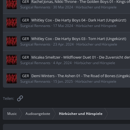
GER
Rachel Jonas, Nikki Throne - The Golden Boys 01 - Kings 
Surgical Remnants
30 Mai 2024
Hörbücher und Hörspiele
GER
Whitley Cox - Die Harty Boys 04 - Dark Hart (Ungekürzt)
Surgical Remnants
17 Mai 2024
Hörbücher und Hörspiele
GER
Whitley Cox - Die Harty Boys 03 - Torn Hart (Ungekürzt)
Surgical Remnants
23 Apr. 2024
Hörbücher und Hörspiele
GER
Micalea Smeltzer - Wildflower Duet 01 - Die Zuversicht d
Surgical Remnants
4 Apr. 2024
Hörbücher und Hörspiele
GER
Demi Winters - The Ashen 01 - The Road of Bones (Ungekü
Surgical Remnants
15 Jan. 2025
Hörbücher und Hörspiele
Link
Teilen:
Music
Audioangebote
Hörbücher und Hörspiele