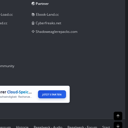
🌏 Partner
-Load.cc
📚 Ebook-Land.cc
ad.cc
🤖 Cyberfreaks.net
🦅 Shadoweaglerepacks.com
Community
erer
Cloud-Speicher
JETZT STARTEN
Volle Geschwindigkeit · Rechenzentren weltweit
Oben
Unte
pressum
Historie
Regelwerk - Audio
Regelwerk - Forum
Start
R