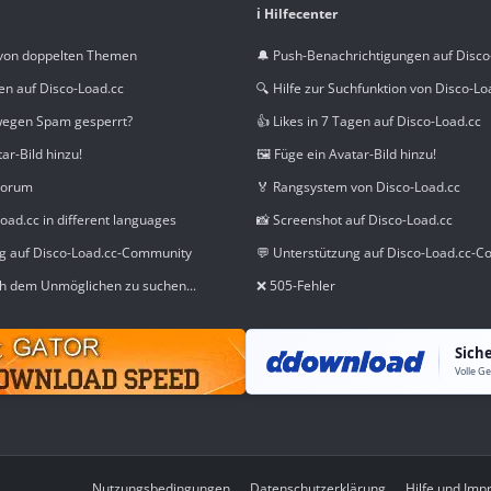
ℹ️ Hilfecenter
von doppelten Themen
🔔 Push-Benachrichtigungen auf Disco
en auf Disco-Load.cc
🔍 Hilfe zur Suchfunktion von Disco-Lo
wegen Spam gesperrt?
👍 Likes in 7 Tagen auf Disco-Load.cc
tar-Bild hinzu!
🖼️ Füge ein Avatar-Bild hinzu!
Forum
🏅 Rangsystem von Disco-Load.cc
oad.cc in different languages
📸 Screenshot auf Disco-Load.cc
ng auf Disco-Load.cc-Community
💬 Unterstützung auf Disco-Load.cc-
h dem Unmöglichen zu suchen...
❌ 505-Fehler
Sich
Nutzungsbedingungen
Datenschutzerklärung
Hilfe und Im