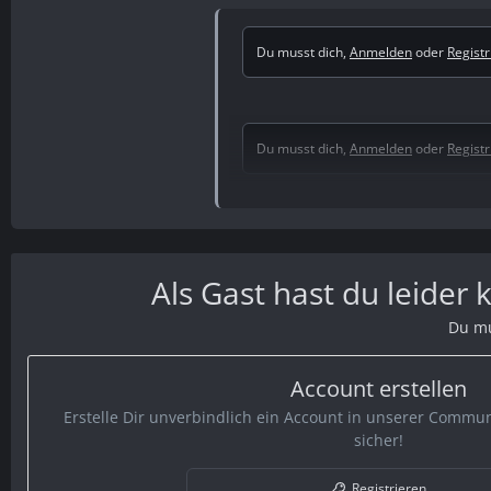
Du musst dich,
Anmelden
oder
Regist
Du musst dich,
Anmelden
oder
Regist
Du musst dich,
Anmelden
oder
Regist
Als Gast hast du leider
Du mu
Du musst dich,
Anmelden
oder
Regist
Account erstellen
Erstelle Dir unverbindlich ein Account in unserer Communi
Du musst dich,
Anmelden
oder
Regist
sicher!
Registrieren