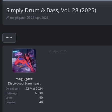
Simply Drum & Bass, Vol. 28 (2025)
E
E
magikgate
25 Apr. 2025
r
r
s
s
t
t
e
e
•••
l
l
l
l
e
t
25 Apr. 2025
r
a
m
magikgate
Disco-Load-Stammgast
Dabei seit
22 Mai 2024
Beiträge
6.639
Likes
49
Punkte
48