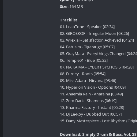
Size
: 164 MB
Tracklist
:
01. LeapTone - Speaker [02:34]
02. GIROSKOP - Irregular Moon [03:26]
03. Wrexial - Satisfaction Achieved [04:24]
04. Batusim - Tigerauge [05:07]
05. GrayMata - Everythings Changed [04:24
06. Temple01 - Blue [05:32]
07. NA KA MA - CYBER PSYCHOSIS [04:28]
08. Furney - Roots [05:54]
09. Miss Adara - Nirvana [03:46]
10. Hyperion Vision - Options [04:09]
11. Anaemia Rain - Anaraina [03:49]
12. Zero Dark - Shamens [06:19]
13. Kharma Factory - Instant [05:28]
14. Dj Le-Roy - Dubbed Out [06:57]
15. Dany Masterpiece - Lost Rhythm (Origi
Download: Simply Drum & Bass, Vol. 28 