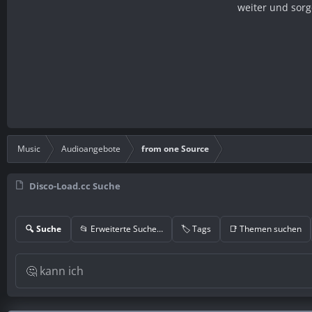
weiter und sorg
Music
Audioangebote
from one Source
Disco-Load.cc Suche
🔍 Suche
📂 Erweiterte Suche…
🏷️ Tags
📑 Themen suchen