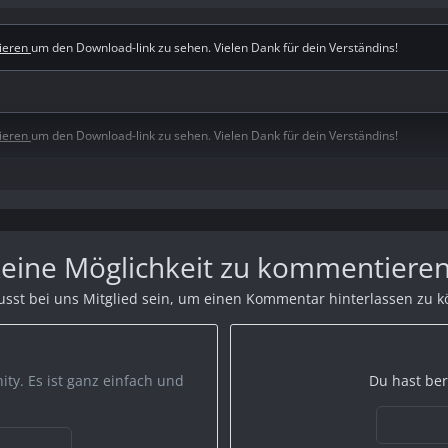
rieren
um den Download-link zu sehen. Vielen Dank für dein Verständins!
rieren
um den Download-link zu sehen. Vielen Dank für dein Verständins!
rieren
um den Download-link zu sehen. Vielen Dank für dein Verständins!
 keine Möglichkeit zu kommentieren
sst bei uns Mitglied sein, um einen Kommentar hinterlassen zu 
rieren
um den Download-link zu sehen. Vielen Dank für dein Verständins!
ty. Es ist ganz einfach und
Du hast ber
rieren
um den Download-link zu sehen. Vielen Dank für dein Verständins!