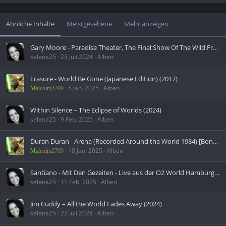
Ähnliche Inhalte
Meistgesehene
Mehr anzeigen
Gary Moore - Paradise Theater, The Final Show Of The Wild Frontier World Tour (1987)
selena25
23 Juli 2024
Alben
Erasure - World Be Gone (Japanese Edition) (2017)
6 Jan. 2025
Alben
Malcolm2709
Within Silence – The Eclipse of Worlds (2024)
selena25
9 Feb. 2025
Alben
Duran Duran - Arena (Recorded Around the World 1984) [Bonus Track Version] (1984)
18 Jan. 2025
Alben
Malcolm2709
Santiano - Mit Den Gezeiten - Live aus der O2 World Hamburg (2014)
selena25
11 Feb. 2025
Alben
Jim Cuddy – All the World Fades Away (2024)
selena25
27 Juli 2024
Alben