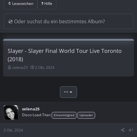
🔖 Lesezeichen
❓ Hilfe
Slayer - Slayer Final World Tour Live Toronto
(2018)
E
E
selena25
2 Okt. 2024
r
r
s
s
t
t
e
e
•••
l
l
l
l
e
t
selena25
r
a
Disco-Load-Titan
Ehrenmitglied
Uploader
m
2 Okt. 2024
#1