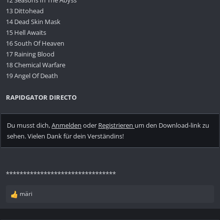
13 Dittohead
14 Dead Skin Mask
15 Hell Awaits
16 South Of Heaven
17 Raining Blood
18 Chemical Warfare
19 Angel Of Death
RAPIDGATOR DIRECTO
Du musst dich,
Anmelden
oder
Registrieren
um den Download-link zu
sehen. Vielen Dank für dein Verständins!
********************************
märi
R
e
a