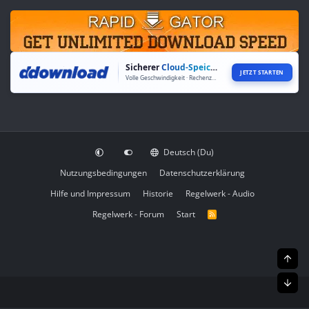
Sicherer
Cloud-Speicher
JETZT STARTEN
Volle Geschwindigkeit · Rechenzentren weltweit
Deutsch (Du)
Nutzungsbedingungen
Datenschutzerklärung
Hilfe und Impressum
Historie
Regelwerk - Audio
Regelwerk - Forum
Start
R
S
S
Obe
Unt