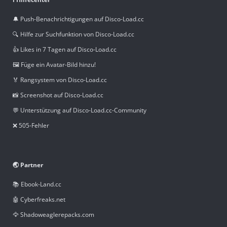
🔔 Push-Benachrichtigungen auf Disco-Load.cc
🔍 Hilfe zur Suchfunktion von Disco-Load.cc
👍 Likes in 7 Tagen auf Disco-Load.cc
🖼️ Füge ein Avatar-Bild hinzu!
🏅 Rangsystem von Disco-Load.cc
📸 Screenshot auf Disco-Load.cc
💬 Unterstützung auf Disco-Load.cc-Community
❌ 505-Fehler
🌏 Partner
📚 Ebook-Land.cc
🤖 Cyberfreaks.net
🦅 Shadoweaglerepacks.com