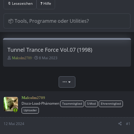
🔖 Lesezeichen
❓ Hilfe
Tunnel Trance Force Vol.07 (1998)
E
E
8 Mai 2023
Malcolm2709
r
r
s
s
t
t
e
e
•••
l
l
l
l
e
t
Malcolm2709
r
a
Disco-Load-Phänomen
Teammitglied
S-Mod
Ehrenmitglied
m
Uploader
12 Mai 2024
#1