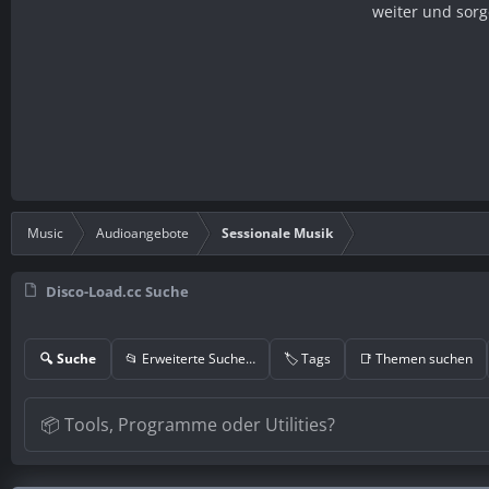
weiter und sorg
Music
Audioangebote
Sessionale Musik
Disco-Load.cc Suche
🔍 Suche
📂 Erweiterte Suche…
🏷️ Tags
📑 Themen suchen