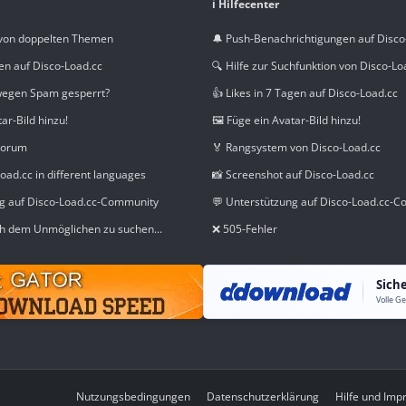
ℹ️ Hilfecenter
von doppelten Themen
🔔 Push-Benachrichtigungen auf Disco
en auf Disco-Load.cc
🔍 Hilfe zur Suchfunktion von Disco-Lo
wegen Spam gesperrt?
👍 Likes in 7 Tagen auf Disco-Load.cc
tar-Bild hinzu!
🖼️ Füge ein Avatar-Bild hinzu!
Forum
🏅 Rangsystem von Disco-Load.cc
oad.cc in different languages
📸 Screenshot auf Disco-Load.cc
ng auf Disco-Load.cc-Community
💬 Unterstützung auf Disco-Load.cc-
h dem Unmöglichen zu suchen...
❌ 505-Fehler
Sich
Nutzungsbedingungen
Datenschutzerklärung
Hilfe und Im