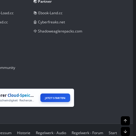
🌏 Partner
-Load.cc
📚 Ebook-Land.cc
ad.cc
🤖 Cyberfreaks.net
🦅 Shadoweaglerepacks.com
Community
erer
Cloud-Speicher
JETZT STARTEN
Volle Geschwindigkeit · Rechenzentren weltweit
Oben
Unte
pressum
Historie
Regelwerk - Audio
Regelwerk - Forum
Start
R