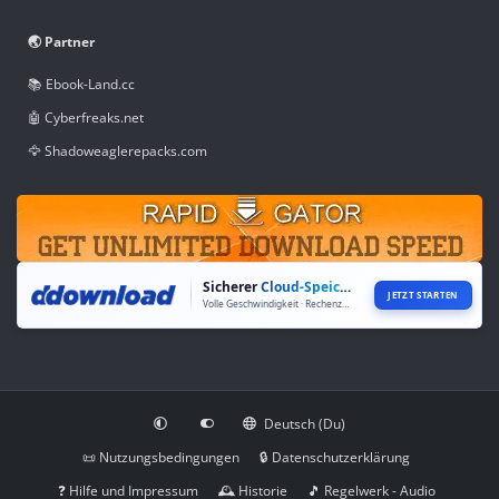
🌏 Partner
📚 Ebook-Land.cc
🤖 Cyberfreaks.net
🦅 Shadoweaglerepacks.com
Sicherer
Cloud-Speicher
JETZT STARTEN
Volle Geschwindigkeit · Rechenzentren weltweit
Deutsch (Du)
📜 Nutzungsbedingungen
🔒 Datenschutzerklärung
❓ Hilfe und Impressum
🕰️ Historie
🎵 Regelwerk - Audio