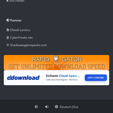
❌ 505-Fehler
🌏 Partner
📚 Ebook-Land.cc
🤖 Cyberfreaks.net
🦅 Shadoweaglerepacks.com
Sicherer
Cloud-Speicher
JETZT STARTEN
Volle Geschwindigkeit · Rechenzentren weltweit
Deutsch (Du)