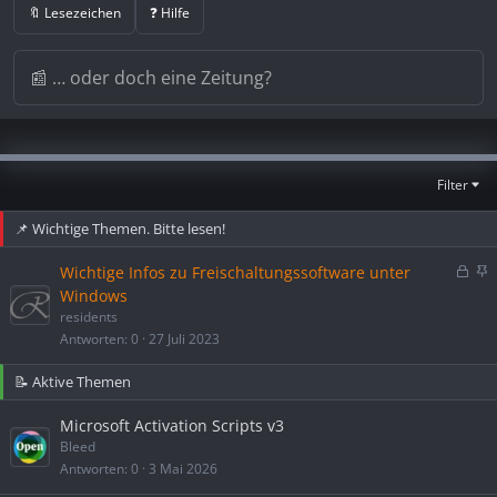
🔖 Lesezeichen
❓ Hilfe
Filter
📌 Wichtige Themen. Bitte lesen!
G
A
Wichtige Infos zu Freischaltungssoftware unter
e
n
Windows
s
g
residents
p
e
Antworten
0
27 Juli 2023
e
h
r
e
📝 Aktive Themen
r
f
t
t
Microsoft Activation Scripts v3
e
Bleed
t
Antworten
0
3 Mai 2026