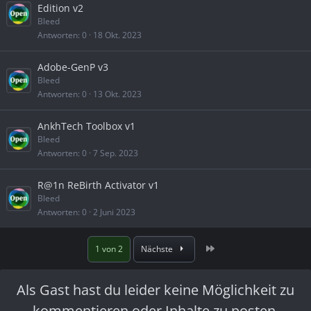
Edition v2
Bleed
Antworten
0
18 Okt. 2023
Adobe-GenP v3
Bleed
Antworten
0
13 Okt. 2023
AnkhTech Toolbox v1
Bleed
Antworten
0
7 Sep. 2023
R@1n ReBirth Activator v1
Bleed
Antworten
0
2 Juni 2023
Letzte
1 von 2
Nächste
Als Gast hast du leider keine Möglichkeit zu
kommentieren oder Inhalte zu posten.