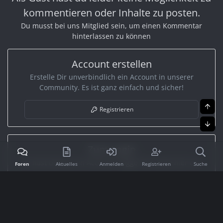
kommentieren oder Inhalte zu posten.
Du musst bei uns Mitglied sein, um einen Kommentar
hinterlassen zu können
Account erstellen
Erstelle Dir unverbindlich ein Account in unserer
Community. Es ist ganz einfach und sicher!
Obe
Registrieren
Unt
Zum Login
Du hast bereits ein Account? Logge Dich bitte hier ein.
Foren
Aktuelles
Anmelden
Registrieren
Suche
Anmelden