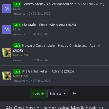
Tommy Steib - An Weihnachten bin I bei dir (2025)
Mp3
M
Muller
Antworten
0
28 Nov. 2025
Pia Malo - Einen wie Santa (2025)
Mp3
M
Muller
Antworten
0
28 Nov. 2025
Howard Carpendale - Happy Christmas… Again!
Mp3
(2025)
Malcolm2709
Antworten
0
27 Nov. 2025
Art Garfunkel jr. - Advent (2025)
Mp3
Malcolm2709
Antworten
0
27 Nov. 2025
Letzte
1 von 19
Nächste
Als Gast hast du leider keine Möglichkeit zu