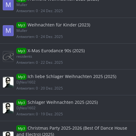
M
Muller
Antworten
0
24 Dez. 2025
Weihnachten für Kinder (2023)
Mp3
M
Muller
Antworten
0
24 Dez. 2025
X-Mas Eurodance 90s (2025)
Mp3
residents
Antworten
0
22 Dez. 2025
Ich liebe Schlager Weihnachten 2025 (2025)
Mp3
DjNeo1602
Antworten
0
20 Dez. 2025
Schlager Weihnachten 2025 (2025)
Mp3
DjNeo1602
Antworten
0
19 Dez. 2025
Christmas Party 2025-2026 (Best Of Dance House
Mp3
and Electro) (2025)