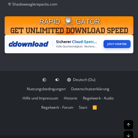
🦅 Shadoweaglerepacks.com
Sicherer
Cloud-Speicher
JETZT STARTEN
Volle Geschwindigkeit · Rechenzentren weltweit
Deutsch (Du)
Nutzungsbedingungen
Datenschutzerklärung
Hilfe und Impressum
Historie
Regelwerk - Audio
Regelwerk - Forum
Start
R
S
S
Obe
Unt