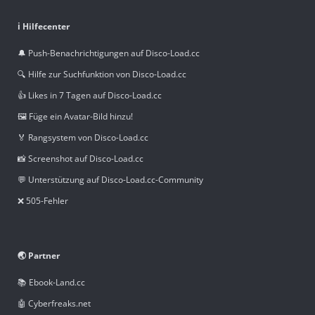
ℹ️ Hilfecenter
🔔 Push-Benachrichtigungen auf Disco-Load.cc
🔍 Hilfe zur Suchfunktion von Disco-Load.cc
👍 Likes in 7 Tagen auf Disco-Load.cc
🖼️ Füge ein Avatar-Bild hinzu!
🏅 Rangsystem von Disco-Load.cc
📸 Screenshot auf Disco-Load.cc
💬 Unterstützung auf Disco-Load.cc-Community
❌ 505-Fehler
🌏 Partner
📚 Ebook-Land.cc
🤖 Cyberfreaks.net