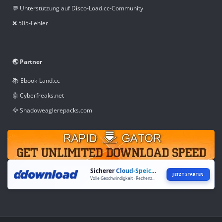
💬 Unterstützung auf Disco-Load.cc-Community
❌ 505-Fehler
🌏 Partner
📚 Ebook-Land.cc
🤖 Cyberfreaks.net
🦅 Shadoweaglerepacks.com
Sicherer
Cloud-Speicher
JETZT STARTEN
Volle Geschwindigkeit · Rechenzentren weltweit