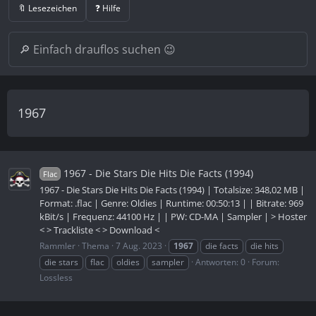
🔖 Lesezeichen
❓ Hilfe
1967
1967 - Die Stars Die Hits Die Facts (1994)
Flac
1967 - Die Stars Die Hits Die Facts (1994) | Totalsize: 348,02 MB |
Format: .flac | Genre: Oldies | Runtime: 00:50:13 | | Bitrate: 969
kBit/s | Frequenz: 44100 Hz | | PW: CD-MA | Sampler | > Hoster
< > Trackliste < > Download <
Rammler
Thema
7 Aug. 2023
1967
die facts
die hits
die stars
flac
oldies
sampler
Antworten: 0
Forum:
Lossless