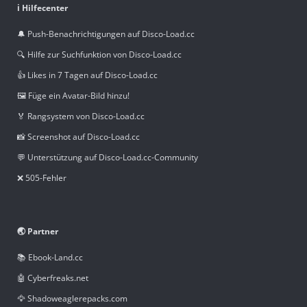
ℹ️ Hilfecenter
🔔 Push-Benachrichtigungen auf Disco-Load.cc
🔍 Hilfe zur Suchfunktion von Disco-Load.cc
👍 Likes in 7 Tagen auf Disco-Load.cc
🖼️ Füge ein Avatar-Bild hinzu!
🏅 Rangsystem von Disco-Load.cc
📸 Screenshot auf Disco-Load.cc
💬 Unterstützung auf Disco-Load.cc-Community
❌ 505-Fehler
🌏 Partner
📚 Ebook-Land.cc
🤖 Cyberfreaks.net
🦅 Shadoweaglerepacks.com