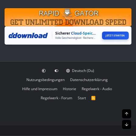
Sicherer
Cloud-Speicher
JETZT STARTEN
Volle Geschwindigkeit · Rechenzentren weltweit
Deutsch (Du)
Nutzungsbedingungen
Datenschutzerklärung
Hilfe und Impressum
Historie
Regelwerk - Audio
Regelwerk - Forum
Start
R
S
S
Obe
Unt