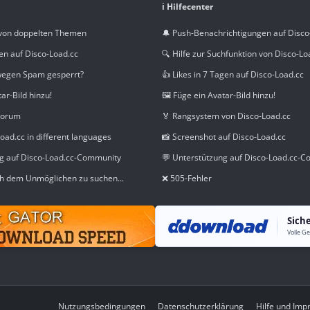
ℹ️ Hilfecenter
von doppelten Themen
🔔 Push-Benachrichtigungen auf Disco
en auf Disco-Load.cc
🔍 Hilfe zur Suchfunktion von Disco-Lo
wegen Spam gesperrt?
👍 Likes in 7 Tagen auf Disco-Load.cc
tar-Bild hinzu!
🖼️ Füge ein Avatar-Bild hinzu!
Forum
🏅 Rangsystem von Disco-Load.cc
oad.cc in different languages
📸 Screenshot auf Disco-Load.cc
ng auf Disco-Load.cc-Community
💬 Unterstützung auf Disco-Load.cc-
h dem Unmöglichen zu suchen...
❌ 505-Fehler
Sich
Nutzungsbedingungen
Datenschutzerklärung
Hilfe und Im