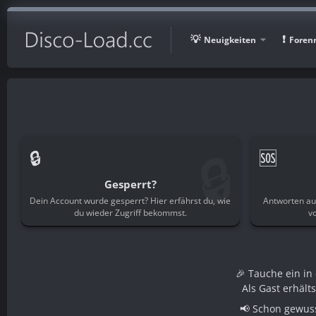
Neuigkeiten
Foren
🔒
🔒
🆘
Gesperrt?
Dein Account wurde gesperrt? Hier erfährst du, wie
Antworten au
du wieder Zugriff bekommst.
v
🎉 Tauche ein i
Als Gast erhält
📢 Schon gewuss