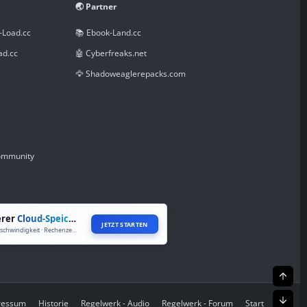
🌏 Partner
-Load.cc
📚 Ebook-Land.cc
ad.cc
🤖 Cyberfreaks.net
🦅 Shadoweaglerepacks.com
Community
erer
Cloud-Speicher
JETZT STARTEN
Volle Geschwindigkeit · Rechenzentren weltweit
Oben
Unte
pressum
Historie
Regelwerk - Audio
Regelwerk - Forum
Start
R