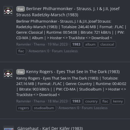
Berliner Philharmoniker - Strauss, J. I & J.II, Josef
Flac
Strauss Radetzky-Marsch (1983)
Berliner Philharmoniker - Strauss, J. I & J.II, Josef Strauss:
Radetzky-Marsch (1983) | Totalsize: 246,40 MB | Format: .FLAC |
Genre: Classical | Runtime: 00:54:08 | Bitrate: 721 kBit/s | | PW:
CD-MA | Album | > Hoster < > Trackliste < > Download <
Rammler
Thema
19 Mai 2023
1983
album
classical
flac
Antworten: 0
Forum:
Lossless
Kenny Rogers - Eyes That See In The Dark (1983)
Flac
Kenny Rogers - Eyes That See In The Dark (1983) | Totalsize:
247,16 MB | Format: .FLAC | Genre: Country | Runtime: 00:40:02
| Bitrate: 903 kBit/s | | PW: CD-MA | Studioalbum | > Hoster < >
Trackliste < > Download <
Rammler
Thema
18 Mai 2023
1983
country
flac
kenny
rogers
studioalbum
Antworten: 0
Forum:
Lossless
Gänsehaut - Karl Der Käfer (1983)