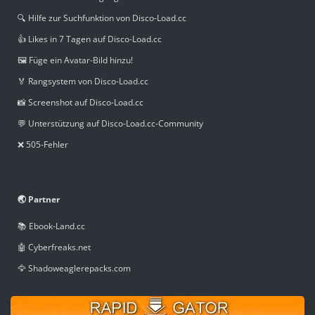
🔍 Hilfe zur Suchfunktion von Disco-Load.cc
👍 Likes in 7 Tagen auf Disco-Load.cc
🖼️ Füge ein Avatar-Bild hinzu!
🏅 Rangsystem von Disco-Load.cc
📸 Screenshot auf Disco-Load.cc
💬 Unterstützung auf Disco-Load.cc-Community
❌ 505-Fehler
🌏 Partner
📚 Ebook-Land.cc
🤖 Cyberfreaks.net
🦅 Shadoweaglerepacks.com