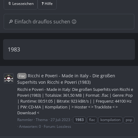
🔖 Lesezeichen
❓ Hilfe
1983
Ricchi e Poveri ‎- Made in Italy - Die großen
Flac
Superhits von Ricchi e Poveri (1983)
Ricchi e Poveri - Made in Italy: Die großen Superhits von Ricchi e
Poveri (1983) | Totalsize: 361,50 MB | Format: .flac | Genre: Pop
| Runtime: 00:51:05 | Bitrate: 923 kBit/s | | Frequenz: 44100 Hz
| PW: CD-MA | Kompilation | > Hoster < > Trackliste < >
Download <
Rammler
Thema
27 Juli 2023
1983
flac
kompilation
pop
Antworten: 0
Forum:
Lossless