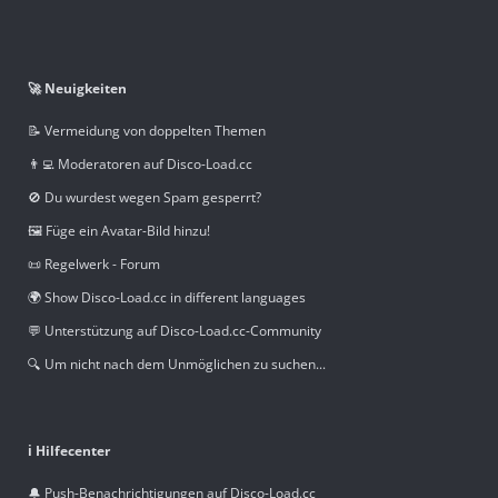
🚀 Neuigkeiten
📝 Vermeidung von doppelten Themen
👨‍💻 Moderatoren auf Disco-Load.cc
🚫 Du wurdest wegen Spam gesperrt?
🖼️ Füge ein Avatar-Bild hinzu!
📜 Regelwerk - Forum
🌍 Show Disco-Load.cc in different languages
💬 Unterstützung auf Disco-Load.cc-Community
🔍 Um nicht nach dem Unmöglichen zu suchen...
ℹ️ Hilfecenter
🔔 Push-Benachrichtigungen auf Disco-Load.cc