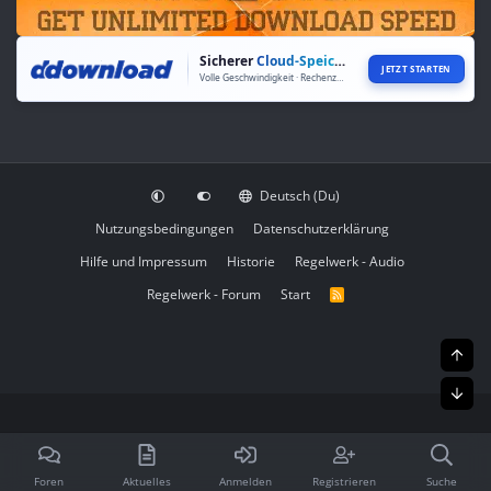
Sicherer
Cloud-Speicher
JETZT STARTEN
Volle Geschwindigkeit · Rechenzentren weltweit
Deutsch (Du)
Nutzungsbedingungen
Datenschutzerklärung
Hilfe und Impressum
Historie
Regelwerk - Audio
Regelwerk - Forum
Start
R
S
S
Obe
Unt
Foren
Aktuelles
Anmelden
Registrieren
Suche