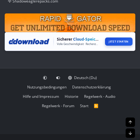
🦅 Shadoweaglerepacks.com
Sicherer
Cloud-Speicher
JETZT STARTEN
Volle Geschwindigkeit · Rechenzentren weltweit
Deutsch (Du)
Nutzungsbedingungen
Datenschutzerklärung
Hilfe und Impressum
Historie
Regelwerk - Audio
Regelwerk - Forum
Start
R
S
S
Obe
Unt