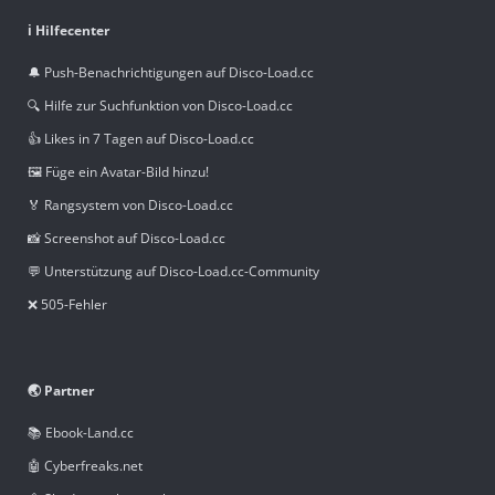
ℹ️ Hilfecenter
🔔 Push-Benachrichtigungen auf Disco-Load.cc
🔍 Hilfe zur Suchfunktion von Disco-Load.cc
👍 Likes in 7 Tagen auf Disco-Load.cc
🖼️ Füge ein Avatar-Bild hinzu!
🏅 Rangsystem von Disco-Load.cc
📸 Screenshot auf Disco-Load.cc
💬 Unterstützung auf Disco-Load.cc-Community
❌ 505-Fehler
🌏 Partner
📚 Ebook-Land.cc
🤖 Cyberfreaks.net