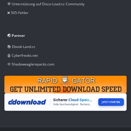
💬 Unterstützung auf Disco-Load.cc-Community
❌ 505-Fehler
🌏 Partner
📚 Ebook-Land.cc
🤖 Cyberfreaks.net
🦅 Shadoweaglerepacks.com
Sicherer
Cloud-Speicher
JETZT STARTEN
Volle Geschwindigkeit · Rechenzentren weltweit