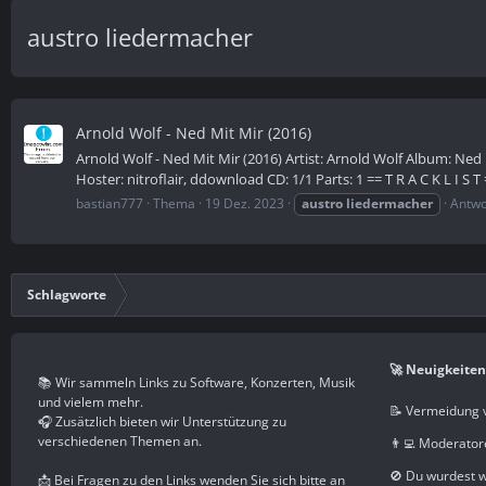
austro liedermacher
Arnold Wolf - Ned Mit Mir (2016)
Arnold Wolf - Ned Mit Mir (2016) Artist: Arnold Wolf Album: Ned
Hoster: nitroflair, ddownload CD: 1/1 Parts: 1 == T R A C K L I S T 
bastian777
Thema
19 Dez. 2023
austro
liedermacher
Antwo
Schlagworte
🚀 Neuigkeiten
📚 Wir sammeln Links zu Software, Konzerten, Musik
und vielem mehr.
📝 Vermeidung 
🎧 Zusätzlich bieten wir Unterstützung zu
verschiedenen Themen an.
👨‍💻 Moderator
🚫 Du wurdest 
📩 Bei Fragen zu den Links wenden Sie sich bitte an