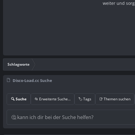
weiter und sorg
Schlagworte
Disco-Load.cc Suche
🔍 Suche
📂 Erweiterte Suche…
🏷️ Tags
📑 Themen suchen