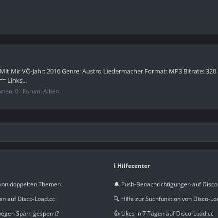
 Mit Mir VÖ-Jahr: 2016 Genre: Austro Liedermacher Format: MP3 Bitrate: 320 
== Links...
rten: 0
Forum:
Alben
ℹ️ Hilfecenter
von doppelten Themen
🔔 Push-Benachrichtigungen auf Disco
en auf Disco-Load.cc
🔍 Hilfe zur Suchfunktion von Disco-Lo
wegen Spam gesperrt?
👍 Likes in 7 Tagen auf Disco-Load.cc