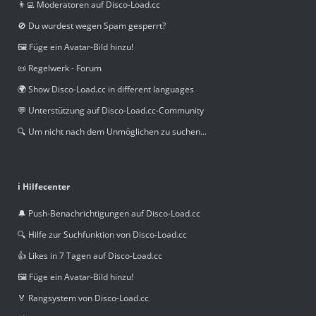
👨‍💻 Moderatoren auf Disco-Load.cc
🚫 Du wurdest wegen Spam gesperrt?
🖼️ Füge ein Avatar-Bild hinzu!
📜 Regelwerk - Forum
🌍 Show Disco-Load.cc in different languages
💬 Unterstützung auf Disco-Load.cc-Community
🔍 Um nicht nach dem Unmöglichen zu suchen...
ℹ️ Hilfecenter
🔔 Push-Benachrichtigungen auf Disco-Load.cc
🔍 Hilfe zur Suchfunktion von Disco-Load.cc
👍 Likes in 7 Tagen auf Disco-Load.cc
🖼️ Füge ein Avatar-Bild hinzu!
🏅 Rangsystem von Disco-Load.cc