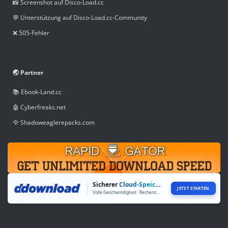
📸 Screenshot auf Disco-Load.cc
💬 Unterstützung auf Disco-Load.cc-Community
❌ 505-Fehler
🌏 Partner
📚 Ebook-Land.cc
🤖 Cyberfreaks.net
🦅 Shadoweaglerepacks.com
Sicherer
Cloud-Speicher
JETZT STARTEN
Volle Geschwindigkeit · Rechenzentren weltweit