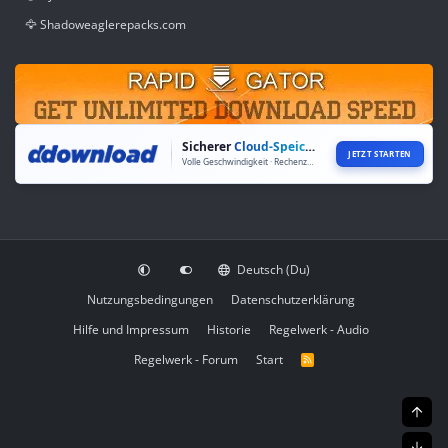
🦅 Shadoweaglerepacks.com
Sicherer
Cloud-Speicher
JETZT STARTEN
Volle Geschwindigkeit · Rechenzentren weltweit
Deutsch (Du)
Nutzungsbedingungen
Datenschutzerklärung
Hilfe und Impressum
Historie
Regelwerk - Audio
Regelwerk - Forum
Start
R
S
S
Obe
Unt