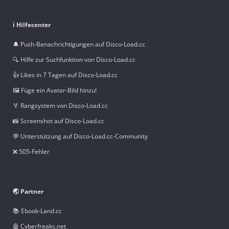
ℹ️ Hilfecenter
🔔 Push-Benachrichtigungen auf Disco-Load.cc
🔍 Hilfe zur Suchfunktion von Disco-Load.cc
👍 Likes in 7 Tagen auf Disco-Load.cc
🖼️ Füge ein Avatar-Bild hinzu!
🏅 Rangsystem von Disco-Load.cc
📸 Screenshot auf Disco-Load.cc
💬 Unterstützung auf Disco-Load.cc-Community
❌ 505-Fehler
🌏 Partner
📚 Ebook-Land.cc
🤖 Cyberfreaks.net