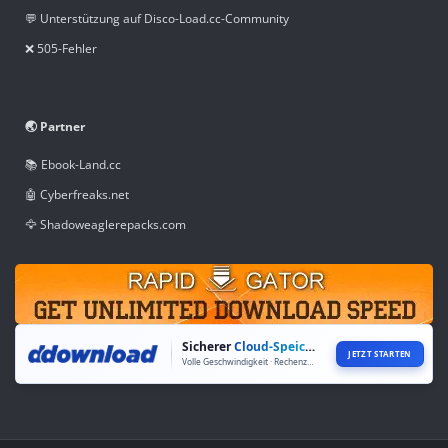
💬 Unterstützung auf Disco-Load.cc-Community
❌ 505-Fehler
🌏 Partner
📚 Ebook-Land.cc
🤖 Cyberfreaks.net
🦅 Shadoweaglerepacks.com
Sicherer
Cloud-Speicher
JETZT STARTEN
Volle Geschwindigkeit · Rechenzentren weltweit