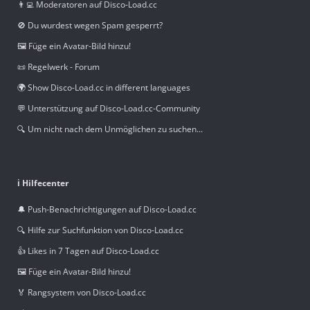
👨‍💻 Moderatoren auf Disco-Load.cc
🚫 Du wurdest wegen Spam gesperrt?
🖼️ Füge ein Avatar-Bild hinzu!
📜 Regelwerk - Forum
🌍 Show Disco-Load.cc in different languages
💬 Unterstützung auf Disco-Load.cc-Community
🔍 Um nicht nach dem Unmöglichen zu suchen...
ℹ️ Hilfecenter
🔔 Push-Benachrichtigungen auf Disco-Load.cc
🔍 Hilfe zur Suchfunktion von Disco-Load.cc
👍 Likes in 7 Tagen auf Disco-Load.cc
🖼️ Füge ein Avatar-Bild hinzu!
🏅 Rangsystem von Disco-Load.cc