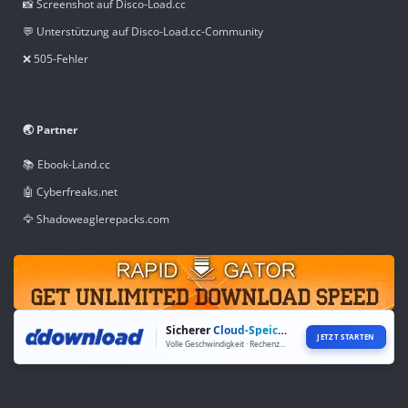
📸 Screenshot auf Disco-Load.cc
💬 Unterstützung auf Disco-Load.cc-Community
❌ 505-Fehler
🌏 Partner
📚 Ebook-Land.cc
🤖 Cyberfreaks.net
🦅 Shadoweaglerepacks.com
Sicherer
Cloud-Speicher
JETZT STARTEN
Volle Geschwindigkeit · Rechenzentren weltweit