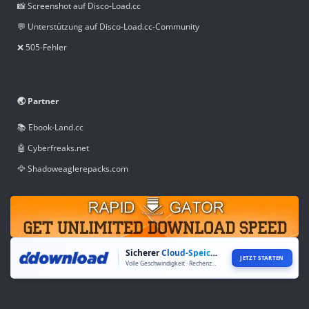
📸 Screenshot auf Disco-Load.cc
💬 Unterstützung auf Disco-Load.cc-Community
❌ 505-Fehler
🌏 Partner
📚 Ebook-Land.cc
🤖 Cyberfreaks.net
🦅 Shadoweaglerepacks.com
Sicherer
Cloud-Speicher
JETZT STARTEN
Volle Geschwindigkeit · Rechenzentren weltweit