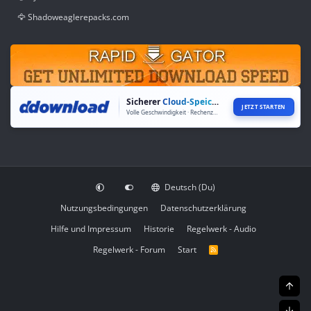
🦅 Shadoweaglerepacks.com
Sicherer
Cloud-Speicher
JETZT STARTEN
Volle Geschwindigkeit · Rechenzentren weltweit
Deutsch (Du)
Nutzungsbedingungen
Datenschutzerklärung
Hilfe und Impressum
Historie
Regelwerk - Audio
Regelwerk - Forum
Start
R
S
S
Obe
Unt