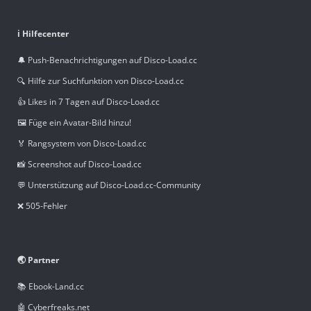
ℹ️ Hilfecenter
🔔 Push-Benachrichtigungen auf Disco-Load.cc
🔍 Hilfe zur Suchfunktion von Disco-Load.cc
👍 Likes in 7 Tagen auf Disco-Load.cc
🖼️ Füge ein Avatar-Bild hinzu!
🏅 Rangsystem von Disco-Load.cc
📸 Screenshot auf Disco-Load.cc
💬 Unterstützung auf Disco-Load.cc-Community
❌ 505-Fehler
🌏 Partner
📚 Ebook-Land.cc
🤖 Cyberfreaks.net