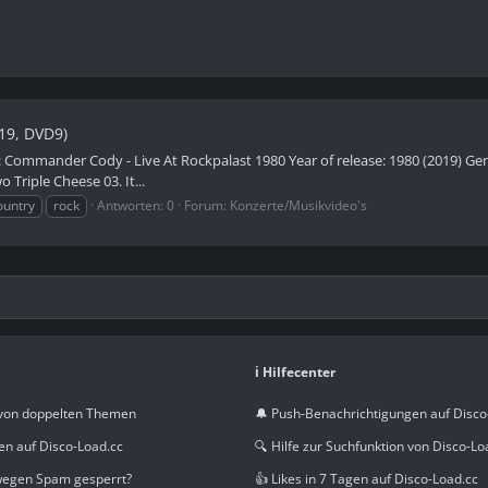
19, DVD9)
: Commander Cody - Live At Rockpalast 1980 Year of release: 1980 (2019) Ge
Triple Cheese 03. It...
ountry
rock
Antworten: 0
Forum:
Konzerte/Musikvideo's
ℹ️ Hilfecenter
von doppelten Themen
🔔 Push-Benachrichtigungen auf Disco
en auf Disco-Load.cc
🔍 Hilfe zur Suchfunktion von Disco-Lo
wegen Spam gesperrt?
👍 Likes in 7 Tagen auf Disco-Load.cc