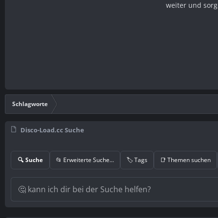
weiter und sorg
Schlagworte
Disco-Load.cc Suche
🔍 Suche
📂 Erweiterte Suche…
🏷️ Tags
📑 Themen suchen