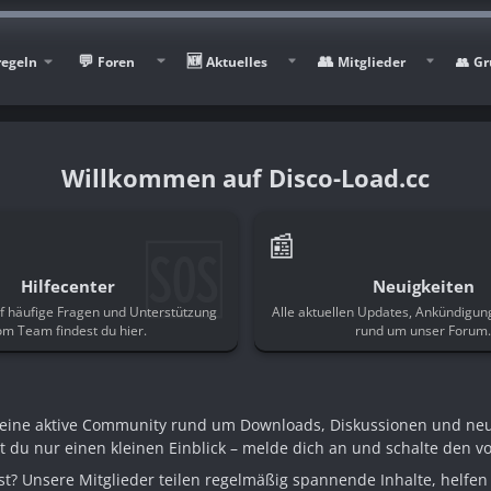
regeln
Foren
Aktuelles
Mitglieder
Gr
Disco-Load.cc
🆘
📰
Hilfecenter
Neuigkeiten
f häufige Fragen und Unterstützung
Alle aktuellen Updates, Ankündigu
om Team findest du hier.
rund um unser Forum
n eine aktive Community rund um Downloads, Diskussionen und ne
st du nur einen kleinen Einblick – melde dich an und schalte den voll
t? Unsere Mitglieder teilen regelmäßig spannende Inhalte, helfen 