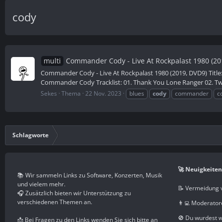
cody
multi
Commander Cody - Live At Rockpalast 1980 (20
Commander Cody - Live At Rockpalast 1980 (2019, DVD9) Title
Commander Cody Tracklist: 01. Thank You Lone Ranger 02. Two 
Sekes
Thema
22 Nov. 2023
blues
cody
commander
c
Schlagworte
🚀 Neuigkeiten
📚 Wir sammeln Links zu Software, Konzerten, Musik
und vielem mehr.
📝 Vermeidung 
🎧 Zusätzlich bieten wir Unterstützung zu
verschiedenen Themen an.
👨‍💻 Moderator
🚫 Du wurdest 
📩 Bei Fragen zu den Links wenden Sie sich bitte an