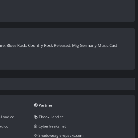
nre: Blues Rock, Country Rock Released: Mig Germany Music Cast:
🌏 Partner
-Load.cc
📚 Ebook-Land.cc
ad.cc
🤖 Cyberfreaks.net
🦅 Shadoweaglerepacks.com