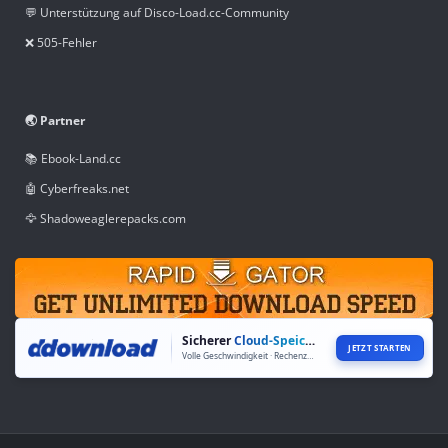
💬 Unterstützung auf Disco-Load.cc-Community
❌ 505-Fehler
🌏 Partner
📚 Ebook-Land.cc
🤖 Cyberfreaks.net
🦅 Shadoweaglerepacks.com
Sicherer
Cloud-Speicher
JETZT STARTEN
Volle Geschwindigkeit · Rechenzentren weltweit