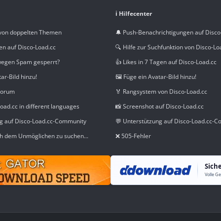
ℹ️ Hilfecenter
von doppelten Themen
🔔 Push-Benachrichtigungen auf Disco
en auf Disco-Load.cc
🔍 Hilfe zur Suchfunktion von Disco-Lo
wegen Spam gesperrt?
👍 Likes in 7 Tagen auf Disco-Load.cc
tar-Bild hinzu!
🖼️ Füge ein Avatar-Bild hinzu!
Forum
🏅 Rangsystem von Disco-Load.cc
oad.cc in different languages
📸 Screenshot auf Disco-Load.cc
ng auf Disco-Load.cc-Community
💬 Unterstützung auf Disco-Load.cc-
h dem Unmöglichen zu suchen...
❌ 505-Fehler
Sich