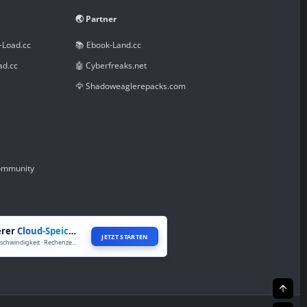
🌏 Partner
-Load.cc
📚 Ebook-Land.cc
ad.cc
🤖 Cyberfreaks.net
🦅 Shadoweaglerepacks.com
Community
erer
Cloud-Speicher
JETZT STARTEN
Volle Geschwindigkeit · Rechenzentren weltweit
Oben