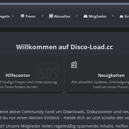
regeln
Foren
Aktuelles
Mitglieder
Gr
Disco-Load.cc
🆘
📰
Hilfecenter
Neuigkeiten
f häufige Fragen und Unterstützung
Alle aktuellen Updates, Ankündigu
om Team findest du hier.
rund um unser Forum
n eine aktive Community rund um Downloads, Diskussionen und ne
st du nur einen kleinen Einblick – melde dich an und schalte den voll
t? Unsere Mitglieder teilen regelmäßig spannende Inhalte, helfen 