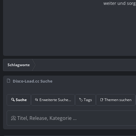
weiter und sorg
Schlagworte
Disco-Load.cc Suche
🔍 Suche
📂 Erweiterte Suche…
🏷️ Tags
📑 Themen suchen