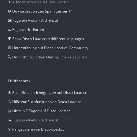
👨‍💻 Moderatoren auf Disco-Load.cc
🚫 Du wurdest wegen Spam gesperrt?
🖼️ Füge ein Avatar-Bild hinzu!
📜 Regelwerk - Forum
🌍 Show Disco-Load.cc in different languages
💬 Unterstützung auf Disco-Load.cc-Community
🔍 Um nicht nach dem Unmöglichen zu suchen...
ℹ️ Hilfecenter
🔔 Push-Benachrichtigungen auf Disco-Load.cc
🔍 Hilfe zur Suchfunktion von Disco-Load.cc
👍 Likes in 7 Tagen auf Disco-Load.cc
🖼️ Füge ein Avatar-Bild hinzu!
🏅 Rangsystem von Disco-Load.cc