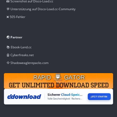
📸 Screenshot auf Disco-Load.cc
💬 Unterstützung auf Disco-Load.cc-Community
❌ 505-Fehler
🌏 Partner
📚 Ebook-Land.cc
🤖 Cyberfreaks.net
🦅 Shadoweaglerepacks.com
Sicherer
Cloud-Speicher
JETZT STARTEN
Volle Geschwindigkeit · Rechenzentren weltweit