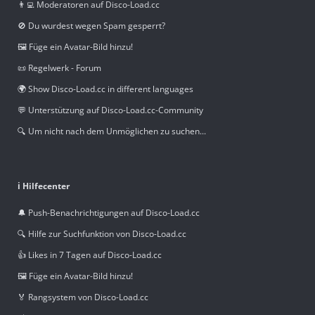
👨‍💻 Moderatoren auf Disco-Load.cc
🚫 Du wurdest wegen Spam gesperrt?
🖼️ Füge ein Avatar-Bild hinzu!
📜 Regelwerk - Forum
🌍 Show Disco-Load.cc in different languages
💬 Unterstützung auf Disco-Load.cc-Community
🔍 Um nicht nach dem Unmöglichen zu suchen...
ℹ️ Hilfecenter
🔔 Push-Benachrichtigungen auf Disco-Load.cc
🔍 Hilfe zur Suchfunktion von Disco-Load.cc
👍 Likes in 7 Tagen auf Disco-Load.cc
🖼️ Füge ein Avatar-Bild hinzu!
🏅 Rangsystem von Disco-Load.cc