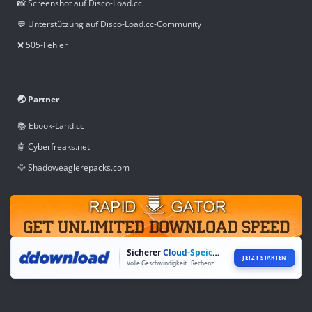
📸 Screenshot auf Disco-Load.cc
💬 Unterstützung auf Disco-Load.cc-Community
❌ 505-Fehler
🌏 Partner
📚 Ebook-Land.cc
🤖 Cyberfreaks.net
🦅 Shadoweaglerepacks.com
Sicherer
Cloud-Speicher
JETZT STARTEN
Volle Geschwindigkeit · Rechenzentren weltweit