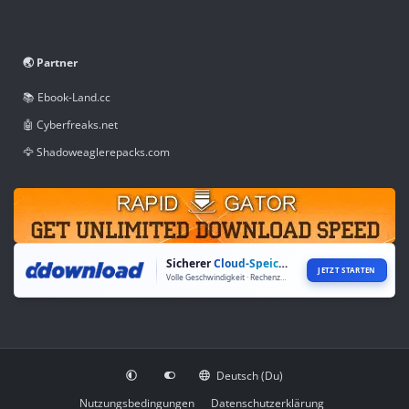
🌏 Partner
📚 Ebook-Land.cc
🤖 Cyberfreaks.net
🦅 Shadoweaglerepacks.com
Sicherer
Cloud-Speicher
JETZT STARTEN
Volle Geschwindigkeit · Rechenzentren weltweit
Deutsch (Du)
Nutzungsbedingungen
Datenschutzerklärung