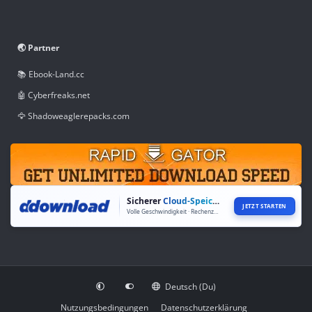
🌏 Partner
📚 Ebook-Land.cc
🤖 Cyberfreaks.net
🦅 Shadoweaglerepacks.com
Sicherer
Cloud-Speicher
JETZT STARTEN
Volle Geschwindigkeit · Rechenzentren weltweit
Deutsch (Du)
Nutzungsbedingungen
Datenschutzerklärung