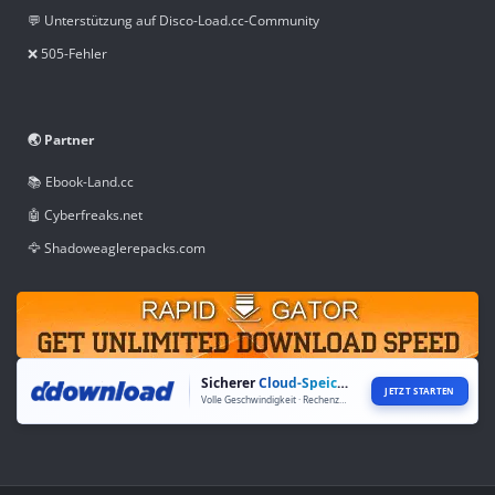
💬 Unterstützung auf Disco-Load.cc-Community
❌ 505-Fehler
🌏 Partner
📚 Ebook-Land.cc
🤖 Cyberfreaks.net
🦅 Shadoweaglerepacks.com
Sicherer
Cloud-Speicher
JETZT STARTEN
Volle Geschwindigkeit · Rechenzentren weltweit