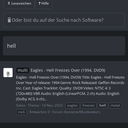
🔖 Lesezeichen
❓ Hilfe
hell
multi
Eagles - Hell Freezes Over (1994, DVD9)
Eagles - Hell Freezes Over (1994, DVD9) Title: Eagles - Hell Freezes
Over Year of release: 1994 Genre: Rock Released: Geffen Records
Inc. Cast: Eagles Tracklist: Quality: DVD9 Video: NTSC 4: 3
(720x480) VBR Audio: English (LinearPCM, 2 ch) Audio: English
(Dolby AC3, 6 ch)...
Sekes
Thema
14 Nov. 2023
eagles
freezes
hell
metal
rock
Antworten: 0
Forum:
Konzerte/Musikvideo's