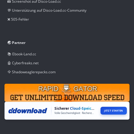
📸 Screenshot auf Disco-Load.cc
💬 Unterstützung auf Disco-Load.cc-Community
❌ 505-Fehler
🌏 Partner
📚 Ebook-Land.cc
🤖 Cyberfreaks.net
🦅 Shadoweaglerepacks.com
Sicherer
Cloud-Speicher
JETZT STARTEN
Volle Geschwindigkeit · Rechenzentren weltweit