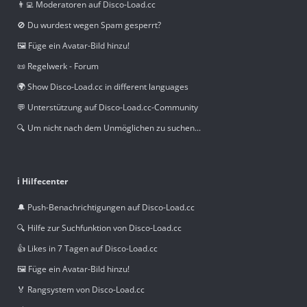
👨‍💻 Moderatoren auf Disco-Load.cc
🚫 Du wurdest wegen Spam gesperrt?
🖼️ Füge ein Avatar-Bild hinzu!
📜 Regelwerk - Forum
🌍 Show Disco-Load.cc in different languages
💬 Unterstützung auf Disco-Load.cc-Community
🔍 Um nicht nach dem Unmöglichen zu suchen...
ℹ️ Hilfecenter
🔔 Push-Benachrichtigungen auf Disco-Load.cc
🔍 Hilfe zur Suchfunktion von Disco-Load.cc
👍 Likes in 7 Tagen auf Disco-Load.cc
🖼️ Füge ein Avatar-Bild hinzu!
🏅 Rangsystem von Disco-Load.cc