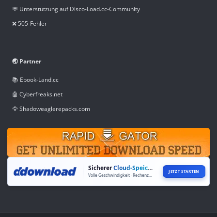
💬 Unterstützung auf Disco-Load.cc-Community
❌ 505-Fehler
🌏 Partner
📚 Ebook-Land.cc
🤖 Cyberfreaks.net
🦅 Shadoweaglerepacks.com
Sicherer
Cloud-Speicher
JETZT STARTEN
Volle Geschwindigkeit · Rechenzentren weltweit