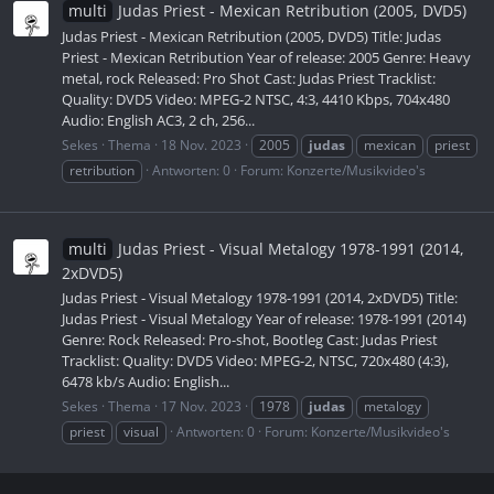
multi
Judas Priest - Mexican Retribution (2005, DVD5)
Judas Priest - Mexican Retribution (2005, DVD5) Title: Judas
Priest - Mexican Retribution Year of release: 2005 Genre: Heavy
metal, rock Released: Pro Shot Cast: Judas Priest Tracklist:
Quality: DVD5 Video: MPEG-2 NTSC, 4:3, 4410 Kbps, 704x480
Audio: English AC3, 2 ch, 256...
Sekes
Thema
18 Nov. 2023
2005
judas
mexican
priest
retribution
Antworten: 0
Forum:
Konzerte/Musikvideo's
multi
Judas Priest - Visual Metalogy 1978-1991 (2014,
2xDVD5)
Judas Priest - Visual Metalogy 1978-1991 (2014, 2xDVD5) Title:
Judas Priest - Visual Metalogy Year of release: 1978-1991 (2014)
Genre: Rock Released: Pro-shot, Bootleg Cast: Judas Priest
Tracklist: Quality: DVD5 Video: MPEG-2, NTSC, 720x480 (4:3),
6478 kb/s Audio: English...
Sekes
Thema
17 Nov. 2023
1978
judas
metalogy
priest
visual
Antworten: 0
Forum:
Konzerte/Musikvideo's