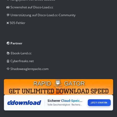
📸 Screenshot auf Disco-Load.cc
💬 Unterstützung auf Disco-Load.cc-Community
❌ 505-Fehler
🌏 Partner
📚 Ebook-Land.cc
🤖 Cyberfreaks.net
🦅 Shadoweaglerepacks.com
Sicherer
Cloud-Speicher
JETZT STARTEN
Volle Geschwindigkeit · Rechenzentren weltweit