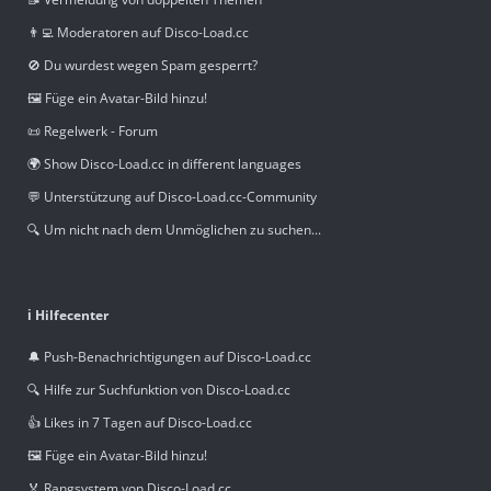
👨‍💻 Moderatoren auf Disco-Load.cc
🚫 Du wurdest wegen Spam gesperrt?
🖼️ Füge ein Avatar-Bild hinzu!
📜 Regelwerk - Forum
🌍 Show Disco-Load.cc in different languages
💬 Unterstützung auf Disco-Load.cc-Community
🔍 Um nicht nach dem Unmöglichen zu suchen...
ℹ️ Hilfecenter
🔔 Push-Benachrichtigungen auf Disco-Load.cc
🔍 Hilfe zur Suchfunktion von Disco-Load.cc
👍 Likes in 7 Tagen auf Disco-Load.cc
🖼️ Füge ein Avatar-Bild hinzu!
🏅 Rangsystem von Disco-Load.cc