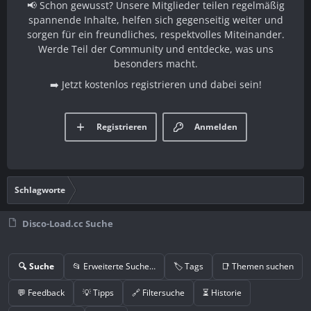
📢 Schon gewusst? Unsere Mitglieder teilen regelmäßig
spannende Inhalte, helfen sich gegenseitig weiter und
sorgen für ein freundliches, respektvolles Miteinander.
Werde Teil der Community und entdecke, was uns
besonders macht.
➡️ Jetzt kostenlos registrieren und dabei sein!
Registrieren
Anmelden
Schlagworte
Disco-Load.cc Suche
🔍 Suche
📂 Erweiterte Suche…
🏷️ Tags
📑 Themen suchen
💬 Feedback
💡 Tipps
🔗 Filtersuche
⏳ Historie