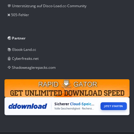
💬 Unterstützung auf Disco-Load.cc-Community
❌ 505-Fehler
🌏 Partner
📚 Ebook-Land.cc
🤖 Cyberfreaks.net
🦅 Shadoweaglerepacks.com
Sicherer
Cloud-Speicher
JETZT STARTEN
Volle Geschwindigkeit · Rechenzentren weltweit