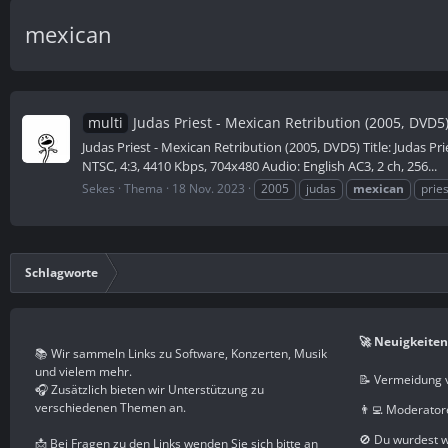
mexican
multi
Judas Priest - Mexican Retribution (2005, DVD5
Judas Priest - Mexican Retribution (2005, DVD5) Title: Judas Pr
NTSC, 4:3, 4410 Kbps, 704x480 Audio: English AC3, 2 ch, 256...
Sekes
Thema
18 Nov. 2023
2005
judas
mexican
pries
Schlagworte
🚀 Neuigkeiten
📚 Wir sammeln Links zu Software, Konzerten, Musik
und vielem mehr.
📝 Vermeidung 
🎧 Zusätzlich bieten wir Unterstützung zu
verschiedenen Themen an.
👨‍💻 Moderator
🚫 Du wurdest 
📩 Bei Fragen zu den Links wenden Sie sich bitte an