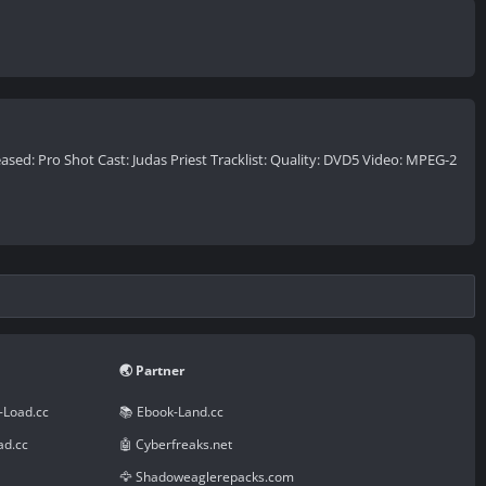
eased: Pro Shot Cast: Judas Priest Tracklist: Quality: DVD5 Video: MPEG-2
🌏 Partner
-Load.cc
📚 Ebook-Land.cc
ad.cc
🤖 Cyberfreaks.net
🦅 Shadoweaglerepacks.com