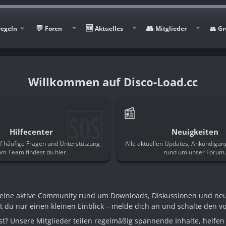
regeln
Foren
Aktuelles
Mitglieder
Gr
Disco-Load.cc
🆘
📰
Hilfecenter
Neuigkeiten
f häufige Fragen und Unterstützung
Alle aktuellen Updates, Ankündigu
om Team findest du hier.
rund um unser Forum
n eine aktive Community rund um Downloads, Diskussionen und ne
st du nur einen kleinen Einblick – melde dich an und schalte den voll
t? Unsere Mitglieder teilen regelmäßig spannende Inhalte, helfen 