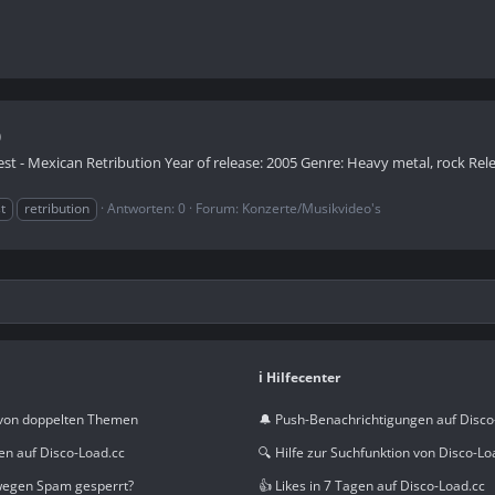
)
iest - Mexican Retribution Year of release: 2005 Genre: Heavy metal, rock Rel
t
retribution
Antworten: 0
Forum:
Konzerte/Musikvideo's
ℹ️ Hilfecenter
von doppelten Themen
🔔 Push-Benachrichtigungen auf Disco
en auf Disco-Load.cc
🔍 Hilfe zur Suchfunktion von Disco-Lo
wegen Spam gesperrt?
👍 Likes in 7 Tagen auf Disco-Load.cc