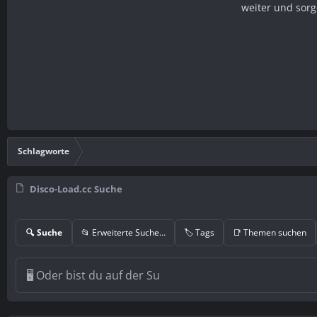
weiter und sorg
Schlagworte
Disco-Load.cc Suche
🔍 Suche
📂 Erweiterte Suche…
🏷️ Tags
📑 Themen suchen