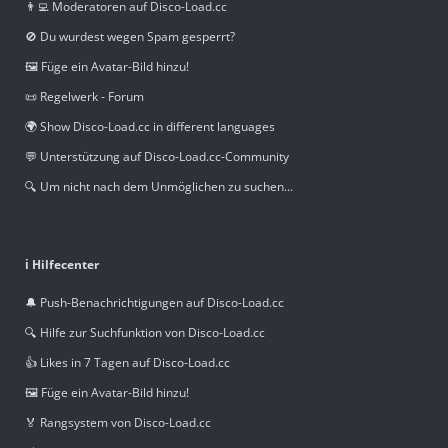
👨‍💻 Moderatoren auf Disco-Load.cc
🚫 Du wurdest wegen Spam gesperrt?
🖼️ Füge ein Avatar-Bild hinzu!
📜 Regelwerk - Forum
🌍 Show Disco-Load.cc in different languages
💬 Unterstützung auf Disco-Load.cc-Community
🔍 Um nicht nach dem Unmöglichen zu suchen...
ℹ️ Hilfecenter
🔔 Push-Benachrichtigungen auf Disco-Load.cc
🔍 Hilfe zur Suchfunktion von Disco-Load.cc
👍 Likes in 7 Tagen auf Disco-Load.cc
🖼️ Füge ein Avatar-Bild hinzu!
🏅 Rangsystem von Disco-Load.cc