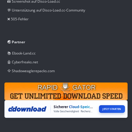
📸 Screenshot auf Disco-Load.cc
💬 Unterstützung auf Disco-Load.cc-Community
❌ 505-Fehler
🌏 Partner
📚 Ebook-Land.cc
🤖 Cyberfreaks.net
🦅 Shadoweaglerepacks.com
Sicherer
Cloud-Speicher
JETZT STARTEN
Volle Geschwindigkeit · Rechenzentren weltweit