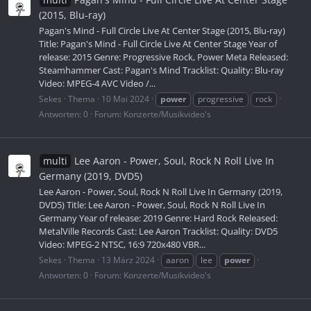
(2015, Blu-ray)
Pagan's Mind - Full Circle Live At Center Stage (2015, Blu-ray)
Title: Pagan's Mind - Full Circle Live At Center Stage Year of
release: 2015 Genre: Progressive Rock, Power Meta Released:
Steamhammer Cast: Pagan's Mind Tracklist: Quality: Blu-ray
Video: MPEG-4 AVC Video /...
Sekes
Thema
10 Mai 2024
power
progressive
rock
Antworten: 0
Forum:
Konzerte/Musikvideo's
multi
Lee Aaron - Power, Soul, Rock N Roll Live In
Germany (2019, DVD5)
Lee Aaron - Power, Soul, Rock N Roll Live In Germany (2019,
DVD5) Title: Lee Aaron - Power, Soul, Rock N Roll Live In
Germany Year of release: 2019 Genre: Hard Rock Released:
MetalVille Records Cast: Lee Aaron Tracklist: Quality: DVD5
Video: MPEG-2 NTSC, 16:9 720x480 VBR...
Sekes
Thema
13 März 2024
aaron
lee
power
Antworten: 0
Forum:
Konzerte/Musikvideo's