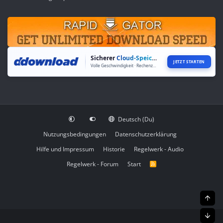
Sicherer
Cloud-Speicher
JETZT STARTEN
Volle Geschwindigkeit · Rechenzentren weltweit
Deutsch (Du)
Nutzungsbedingungen
Datenschutzerklärung
Hilfe und Impressum
Historie
Regelwerk - Audio
Regelwerk - Forum
Start
R
S
S
Obe
Unt