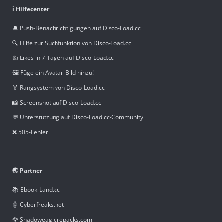
ℹ️ Hilfecenter
🔔 Push-Benachrichtigungen auf Disco-Load.cc
🔍 Hilfe zur Suchfunktion von Disco-Load.cc
👍 Likes in 7 Tagen auf Disco-Load.cc
🖼️ Füge ein Avatar-Bild hinzu!
🏅 Rangsystem von Disco-Load.cc
📸 Screenshot auf Disco-Load.cc
💬 Unterstützung auf Disco-Load.cc-Community
❌ 505-Fehler
🌏 Partner
📚 Ebook-Land.cc
🤖 Cyberfreaks.net
🦅 Shadoweaglerepacks.com