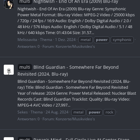
multi
Nightwish - End Of An Era (2009) Blu-ray
Nightwish - End Of An Era (2009) Blu-ray Genre: Symphonic
Power Metal Format: Blu-ray Video: MPEG-2 Video / 25000 kbps
/ 720p / 24 fps / 16:9 Audio: English / Dolby Digital Audio / 2.0 /
48 kHz / 576 kbps Audio: English / Dolby Digital Audio / 5.1 / 48
kHz / 640 kbps Time: 01:43:04 Size: 31.57...
Melissavita
Thema
1 Dez. 2024
metal
power
symphonic
Antworten: 0
Forum:
Konzerte/Musikvideo's
multi
Blind Guardian - Somewhere Far Beyond
Revisited (2024, Blu-ray)
Blind Guardian - Somewhere Far Beyond Revisited (2024, Blu-
ray) Title: Blind Guardian - Somewhere Far Beyond Revisited
Year of release: 2024 Genre: Power Metal Released: Nuclear Blast
Records Cast: Blind Guardian Tracklist: Quality: Blu-ray Video:
MPEG-4 AVC Video / 27,997...
Sekes
Thema
24 Aug. 2024
metal
power
rock
Antworten: 0
Forum:
Konzerte/Musikvideo's
multi
Pagan's Mind - Full Circle Live At Center Stage