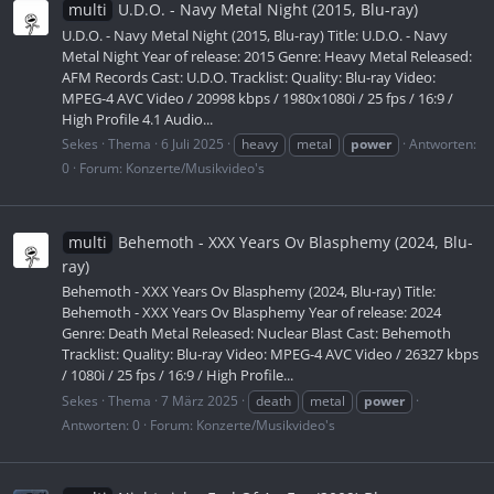
multi
U.D.O. - Navy Metal Night (2015, Blu-ray)
U.D.O. - Navy Metal Night (2015, Blu-ray) Title: U.D.O. - Navy
Metal Night Year of release: 2015 Genre: Heavy Metal Released:
AFM Records Cast: U.D.O. Tracklist: Quality: Blu-ray Video:
MPEG-4 AVC Video / 20998 kbps / 1980x1080i / 25 fps / 16:9 /
High Profile 4.1 Audio...
Sekes
Thema
6 Juli 2025
heavy
metal
power
Antworten:
0
Forum:
Konzerte/Musikvideo's
multi
Behemoth - XXX Years Ov Blasphemy (2024, Blu-
ray)
Behemoth - XXX Years Ov Blasphemy (2024, Blu-ray) Title:
Behemoth - XXX Years Ov Blasphemy Year of release: 2024
Genre: Death Metal Released: Nuclear Blast Cast: Behemoth
Tracklist: Quality: Blu-ray Video: MPEG-4 AVC Video / 26327 kbps
/ 1080i / 25 fps / 16:9 / High Profile...
Sekes
Thema
7 März 2025
death
metal
power
Antworten: 0
Forum:
Konzerte/Musikvideo's