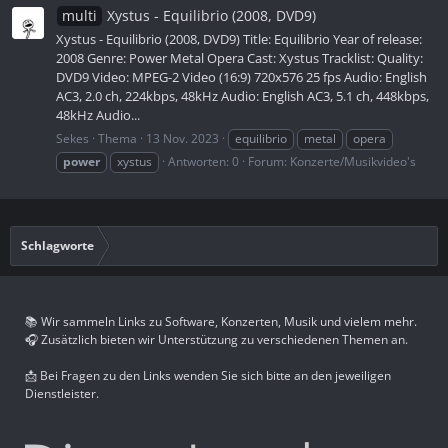
multi
Xystus - Equilibrio (2008, DVD9)
Xystus - Equilibrio (2008, DVD9) Title: Equilibrio Year of release:
2008 Genre: Power Metal Opera Cast: Xystus Tracklist: Quality:
DVD9 Video: MPEG-2 Video (16:9) 720x576 25 fps Audio: English
AC3, 2.0 ch, 224kbps, 48kHz Audio: English AC3, 5.1 ch, 448kbps,
48kHz Audio...
Sekes
Thema
13 Nov. 2023
equilibrio
metal
opera
power
xystus
Antworten: 0
Forum:
Konzerte/Musikvideo's
Schlagworte
📚 Wir sammeln Links zu Software, Konzerten, Musik und vielem mehr.
🎧 Zusätzlich bieten wir Unterstützung zu verschiedenen Themen an.
📩 Bei Fragen zu den Links wenden Sie sich bitte an den jeweiligen
Dienstleister.