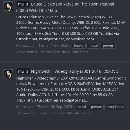
multi
Bruce Dickinson - Live at The Town Festival
(2025) WEB-DL 2160p
Bruce Dickinson - Live at The Town Festival (2025) WEB-DL
2160p Genre: Heavy Metal Quality: WEB-DL 2160p Format: MKV
Video: HEVC, 3840x2160, 13000kbps, 60 fps, 16:9 Audio: AAC,
100kbps, 48kHz, 2ch Time: 01:01:00 Size: 6.63 GB Tracklist via
turbobit.net, rapidgator.net, ddownload.com...
Melissavita
Thema
1 Okt. 2025
heavy
metal
power
Antworten: 0
Forum:
Konzerte/Musikvideo's
multi
Nightwish - Videography (2001-2016) 20xDVD
Nightwish - Videography (2001-2016) 20xDVD Genre: Symphonic
metal, Power metal Format: VOB & 20xDVD Video: MPEG Video
16:9 (720x576) VBR, 25 fps, 5000 kbps Audio: Dolby AC3, 2 ch
Audio: Dolby AC3, 6 ch Time: 20x ~01:30:00 Size: 85.40 GB
Tracklist via turbobit.net, rapidgator.net...
Melissavita
Thema
30 Sep. 2025
metal
power
symphonic
Antworten: 0
Forum:
Konzerte/Musikvideo's