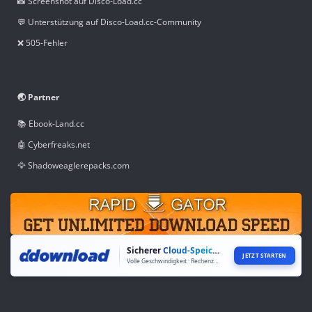
📸 Screenshot auf Disco-Load.cc
💬 Unterstützung auf Disco-Load.cc-Community
❌ 505-Fehler
🌏 Partner
📚 Ebook-Land.cc
🤖 Cyberfreaks.net
🦅 Shadoweaglerepacks.com
Sicherer
Cloud-Speicher
JETZT STARTEN
Volle Geschwindigkeit · Rechenzentren weltweit