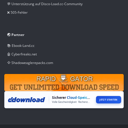
💬 Unterstützung auf Disco-Load.cc-Community
❌ 505-Fehler
🌏 Partner
📚 Ebook-Land.cc
🤖 Cyberfreaks.net
🦅 Shadoweaglerepacks.com
Sicherer
Cloud-Speicher
JETZT STARTEN
Volle Geschwindigkeit · Rechenzentren weltweit