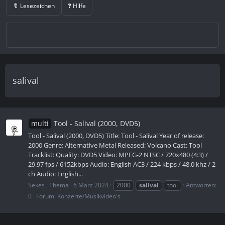
🔖 Lesezeichen
❓ Hilfe
salival
multi
Tool - Salival (2000, DVD5)
Tool - Salival (2000, DVD5) Title: Tool - Salival Year of release:
2000 Genre: Alternative Metal Released: Volcano Cast: Tool
Tracklist: Quality: DVD5 Video: MPEG-2 NTSC / 720x480 (4:3) /
29.97 fps / 6152kbps Audio: English AC3 / 224 kbps / 48.0 khz / 2
ch Audio: English...
Sekes
Thema
6 März 2024
2000
salival
tool
Antworten:
0
Forum:
Konzerte/Musikvideo's