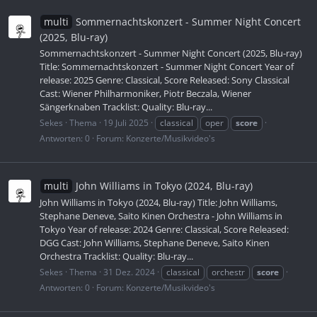
multi
Sommernachtskonzert - Summer Night Concert
(2025, Blu-ray)
Sommernachtskonzert - Summer Night Concert (2025, Blu-ray)
Title: Sommernachtskonzert - Summer Night Concert Year of
release: 2025 Genre: Classical, Score Released: Sony Classical
Cast: Wiener Philharmoniker, Piotr Beczala, Wiener
Sängerknaben Tracklist: Quality: Blu-ray...
Sekes
Thema
19 Juli 2025
classical
oper
score
Antworten: 0
Forum:
Konzerte/Musikvideo's
multi
John Williams in Tokyo (2024, Blu-ray)
John Williams in Tokyo (2024, Blu-ray) Title: John Williams,
Stephane Deneve, Saito Kinen Orchestra - John Williams in
Tokyo Year of release: 2024 Genre: Classical, Score Released:
DGG Cast: John Williams, Stephane Deneve, Saito Kinen
Orchestra Tracklist: Quality: Blu-ray...
Sekes
Thema
31 Dez. 2024
classical
orchestr
score
Antworten: 0
Forum:
Konzerte/Musikvideo's