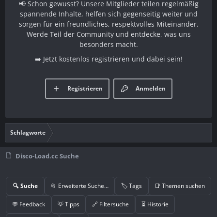
📢 Schon gewusst? Unsere Mitglieder teilen regelmäßig
spannende Inhalte, helfen sich gegenseitig weiter und
sorgen für ein freundliches, respektvolles Miteinander.
Werde Teil der Community und entdecke, was uns
besonders macht.
➡️ Jetzt kostenlos registrieren und dabei sein!
Registrieren
Anmelden
Schlagworte
Disco-Load.cc Suche
🔍 Suche
📂 Erweiterte Suche…
🏷️ Tags
📑 Themen suchen
💬 Feedback
💡 Tipps
🔗 Filtersuche
⏳ Historie