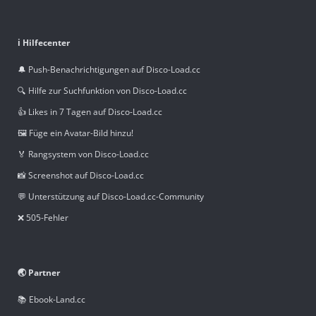
ℹ️ Hilfecenter
🔔 Push-Benachrichtigungen auf Disco-Load.cc
🔍 Hilfe zur Suchfunktion von Disco-Load.cc
👍 Likes in 7 Tagen auf Disco-Load.cc
🖼️ Füge ein Avatar-Bild hinzu!
🏅 Rangsystem von Disco-Load.cc
📸 Screenshot auf Disco-Load.cc
💬 Unterstützung auf Disco-Load.cc-Community
❌ 505-Fehler
🌏 Partner
📚 Ebook-Land.cc