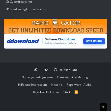
🤖 Cyberfreaks.net
🦅 Shadoweaglerepacks.com
Sicherer
Cloud-Speicher
JETZT STARTEN
Volle Geschwindigkeit · Rechenzentren weltweit
Deutsch (Du)
Nutzungsbedingungen
Datenschutzerklärung
Hilfe und Impressum
Historie
Regelwerk - Audio
Regelwerk - Forum
Start
R
S
S
Obe