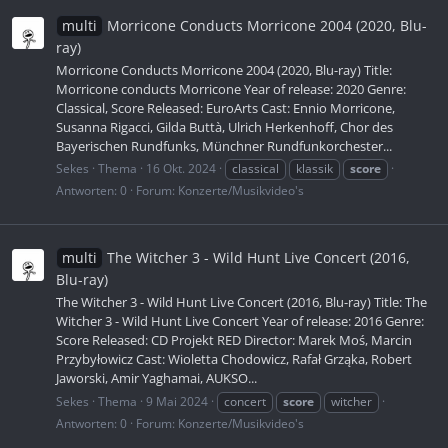
multi
Morricone Conducts Morricone 2004 (2020, Blu-
ray)
Morricone Conducts Morricone 2004 (2020, Blu-ray) Title:
Morricone conducts Morricone Year of release: 2020 Genre:
Classical, Score Released: EuroArts Cast: Ennio Morricone,
Susanna Rigacci, Gilda Buttà, Ulrich Herkenhoff, Chor des
Bayerischen Rundfunks, Münchner Rundfunkorchester...
Sekes
Thema
16 Okt. 2024
classical
klassik
score
Antworten: 0
Forum:
Konzerte/Musikvideo's
multi
The Witcher 3 - Wild Hunt Live Concert (2016,
Blu-ray)
The Witcher 3 - Wild Hunt Live Concert (2016, Blu-ray) Title: The
Witcher 3 - Wild Hunt Live Concert Year of release: 2016 Genre:
Score Released: CD Projekt RED Director: Marek Moś, Marcin
Przybyłowicz Cast: Wioletta Chodowicz, Rafał Grząka, Robert
Jaworski, Amir Yaghamai, AUKSO...
Sekes
Thema
9 Mai 2024
concert
score
witcher
Antworten: 0
Forum:
Konzerte/Musikvideo's