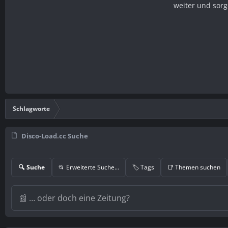
weiter und sorg
Schlagworte
Disco-Load.cc Suche
🔍 Suche
📂 Erweiterte Suche…
🏷️ Tags
📑 Themen suchen