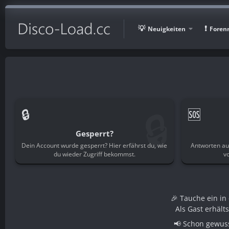
Neuigkeiten
Foren
🔒
🔒
🆘
Gesperrt?
Dein Account wurde gesperrt? Hier erfährst du, wie
Antworten au
du wieder Zugriff bekommst.
v
🎉 Tauche ein i
Als Gast erhält
📢 Schon gewuss