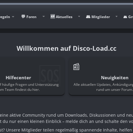
regeln
Foren
Aktuelles
Mitglieder
Gr
Disco-Load.cc
🆘
📰
Hilfecenter
Neuigkeiten
f häufige Fragen und Unterstützung
Alle aktuellen Updates, Ankündigu
om Team findest du hier.
rund um unser Forum
n eine aktive Community rund um Downloads, Diskussionen und ne
st du nur einen kleinen Einblick – melde dich an und schalte den voll
t? Unsere Mitglieder teilen regelmäßig spannende Inhalte, helfen 