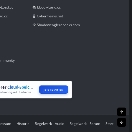
-Load.cc
📚 Ebook-Land.cc
ad.cc
🤖 Cyberfreaks.net
🦅 Shadoweaglerepacks.com
Community
erer
Cloud-Speicher
JETZT STARTEN
Volle Geschwindigkeit · Rechenzentren weltweit
Oben
Unte
pressum
Historie
Regelwerk - Audio
Regelwerk - Forum
Start
R
S
S