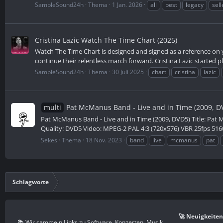
SampleSound24h
Thema
1 Jan. 2026
all
best
legacy
sell
Cristina Lazic Watch The Time Chart (2025)
Watch The Time Chart is designed and signed as a reference on y
continue their relentless march forward. Cristina Lazic started p
SampleSound24h
Thema
30 Juli 2025
chart
cristina
lazic
multi
Pat McManus Band - Live and in Time (2009, D
Pat McManus Band - Live and in Time (2009, DVD5) Title: Pat 
Quality: DVD5 Video: MPEG-2 PAL 4:3 (720x576) VBR 25fps 5160
Sekes
Thema
18 Nov. 2023
band
live
mcmanus
pat
Schlagworte
🚀 Neuigkeiten
📚 Wir sammeln Links zu Software, Konzerten, Musik