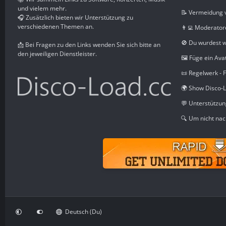
und vielem mehr.
📝 Vermeidung 
🎧 Zusätzlich bieten wir Unterstützung zu
verschiedenen Themen an.
👨‍💻 Moderator
🚫 Du wurdest 
📩 Bei Fragen zu den Links wenden Sie sich bitte an
den jeweiligen Dienstleister.
🖼️ Füge ein Ava
📜 Regelwerk - 
🌍 Show Disco-L
💬 Unterstützu
🔍 Um nicht nac
Deutsch (Du)