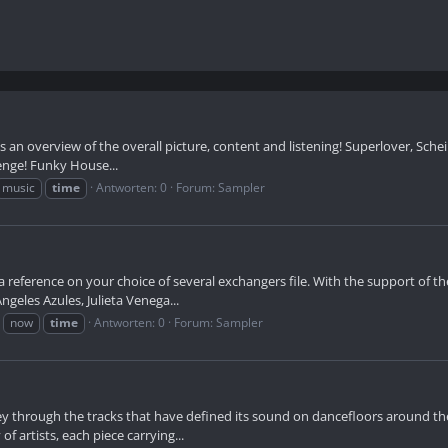
 as an overview of the overall picture, content and listening! Superlover, 
enge! Funky House...
music
time
Antworten: 0
Forum:
Sampler
reference on your choice of several exchangers file. With the support of th
geles Azules, Julieta Venega...
now
time
Antworten: 0
Forum:
Sampler
ney through the tracks that have defined its sound on dancefloors around the
artists, each piece carrying...