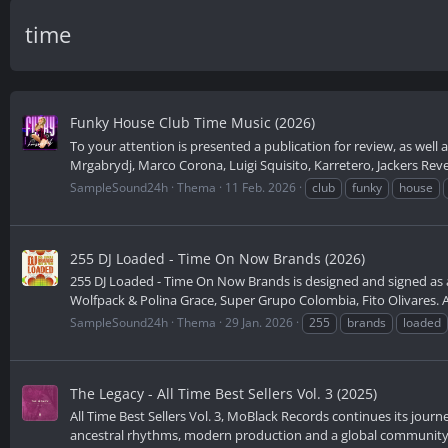
time
Funky House Club Time Music (2026)
To your attention is presented a publication for review, as well
Mrgabrydj, Marco Corona, Luigi Squisito, Karretero, Jackers Rev
SampleSound24h
Thema
11 Feb. 2026
club
funky
house
255 DJ Loaded - Time On Now Brands (2026)
255 DJ Loaded - Time On Now Brands is designed and signed as a 
Wolfpack & Polina Grace, Super Grupo Colombia, Fito Olivares. An
SampleSound24h
Thema
29 Jan. 2026
255
brands
loaded
The Legacy - All Time Best Sellers Vol. 3 (2025)
All Time Best Sellers Vol. 3, MoBlack Records continues its jour
ancestral rhythms, modern production and a global community of 