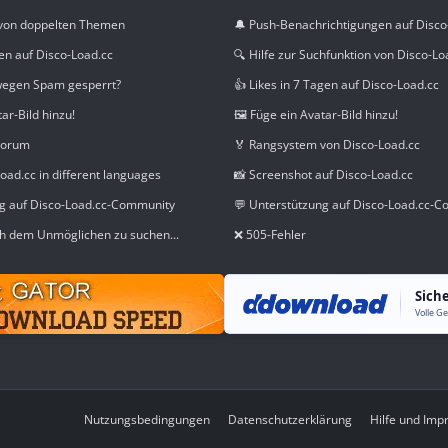
von doppelten Themen
🔔 Push-Benachrichtigungen auf Disco
en auf Disco-Load.cc
🔍 Hilfe zur Suchfunktion von Disco-Lo
wegen Spam gesperrt?
👍 Likes in 7 Tagen auf Disco-Load.cc
tar-Bild hinzu!
🖼️ Füge ein Avatar-Bild hinzu!
Forum
🏅 Rangsystem von Disco-Load.cc
oad.cc in different languages
📸 Screenshot auf Disco-Load.cc
ng auf Disco-Load.cc-Community
💬 Unterstützung auf Disco-Load.cc-
h dem Unmöglichen zu suchen...
❌ 505-Fehler
Sich
Nutzungsbedingungen
Datenschutzerklärung
Hilfe und Im