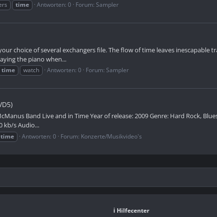
ers
time
Antworten: 0
Forum:
Sampler
our choice of several exchangers file. The flow of time leaves inescapable 
laying the piano when...
time
watch
Antworten: 0
Forum:
Sampler
VD5)
McManus Band Live and in Time Year of release: 2009 Genre: Hard Rock, Blue
 kb/s Audio...
time
Antworten: 0
Forum:
Konzerte/Musikvideo's
ℹ️ Hilfecenter