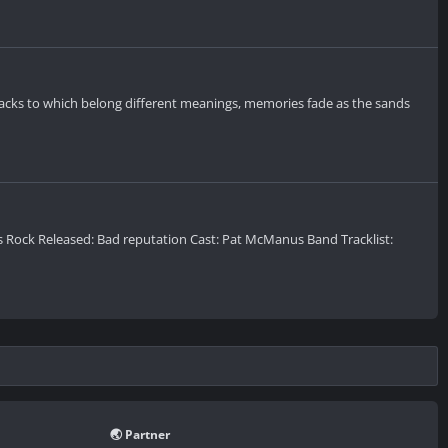
tracks to which belong different meanings, memories fade as the sands
s Rock Released: Bad reputation Cast: Pat McManus Band Tracklist:
🌏 Partner