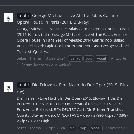
multi
George Michael - Live At The Palais Garnier
Opera House In Paris (2014, Blu-ray)
George Michael - Live At The Palais Garnier Opera House In Paris
(2014, Blu-ray) Title: George Michael - Live At The Palais Garnier
Opera House In Paris Year of release: 2014 Genre: Pop, Ballad,
Vocal Released: Eagle Rock Entertainment Cast: George Michael
Tracklist: Quality...
Sekes
Thema
13 Dez. 2024
ballad
pop
vocal
Antworten:
1
Forum:
Konzerte/Musikvideo's
multi
Die Prinzen - Eine Nacht In Der Oper (2015, Blu-
ray)
Die Prinzen - Eine Nacht In Der Oper (2015, Blu-ray) Title: Die
Prinzen - Eine Nacht In Der Oper Year of release: 2015 Genre:
Pop, Vocal Released: RCA DEUTSC Cast: Die Prinzen Tracklist:
Quality: Blu-ray Video: MPEG-4 AVC Video / 27995 kbps / 1080i /
25 fps / 16:9 / High...
Sekes
Thema
17 Apr. 2024
die
pop
vocal
Antworten: 0