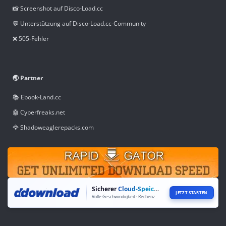
📸 Screenshot auf Disco-Load.cc
💬 Unterstützung auf Disco-Load.cc-Community
❌ 505-Fehler
🌏 Partner
📚 Ebook-Land.cc
🤖 Cyberfreaks.net
🦅 Shadoweaglerepacks.com
Sicherer
Cloud-Speicher
JETZT STARTEN
Volle Geschwindigkeit · Rechenzentren weltweit