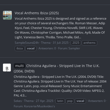
Vocal Anthems Ibiza (2025)
Vocal Anthems Ibiza 2025 is designed and signed as a reference
on your choice of several exchangers file. Roman Messer, Adip
Kiyoi, Feel, Chester Young, Christina Novelli, SMR LVE, Waves
On Waves, Christopher Corrigan, Michael Milov, Ayili, Made Of
Light, Vanessa Berni, ThoBa, Timo Pralle, Gid...
SampleSound24h
Thema
31 Juli 2025
2025
anthems
ibiza
vocal
Antworten: 0
Forum:
Sampler
multi
Christina Aguilera - Stripped Live In The U.K.
(2004, DVD9)
Christina Aguilera - Stripped Live In The U.K. (2004, DVD9) Title:
Christina Aguilera. Stripped Live In The U.K. Year of release: 2004
Genre: Latin, pop, vocal Released: Sony Music Entertainment
Cast: Christina Aguilera Tracklist: Quality: DVD9 Video: MPEG-2,
PAL 4:3...
Sekes
Thema
27 Apr. 2025
latin
pop
vocal
Antworten: 0
Forum:
Konzerte/Musikvideo's