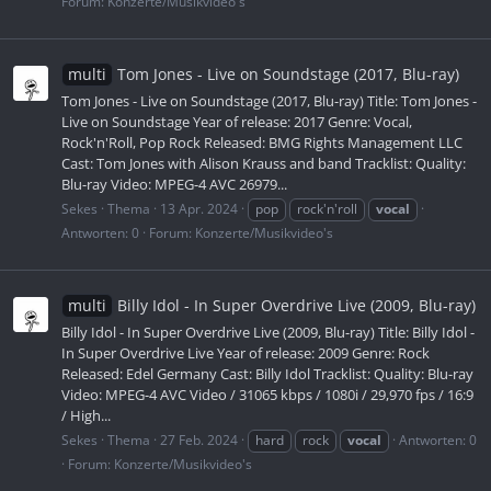
Forum:
Konzerte/Musikvideo's
multi
Tom Jones - Live on Soundstage (2017, Blu-ray)
Tom Jones - Live on Soundstage (2017, Blu-ray) Title: Tom Jones -
Live on Soundstage Year of release: 2017 Genre: Vocal,
Rock'n'Roll, Pop Rock Released: BMG Rights Management LLC
Cast: Tom Jones with Alison Krauss and band Tracklist: Quality:
Blu-ray Video: MPEG-4 AVC 26979...
Sekes
Thema
13 Apr. 2024
pop
rock'n'roll
vocal
Antworten: 0
Forum:
Konzerte/Musikvideo's
multi
Billy Idol - In Super Overdrive Live (2009, Blu-ray)
Billy Idol - In Super Overdrive Live (2009, Blu-ray) Title: Billy Idol -
In Super Overdrive Live Year of release: 2009 Genre: Rock
Released: Edel Germany Cast: Billy Idol Tracklist: Quality: Blu-ray
Video: MPEG-4 AVC Video / 31065 kbps / 1080i / 29,970 fps / 16:9
/ High...
Sekes
Thema
27 Feb. 2024
hard
rock
vocal
Antworten: 0
Forum:
Konzerte/Musikvideo's