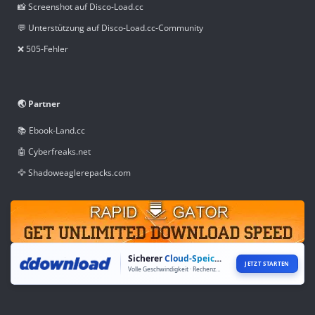
📸 Screenshot auf Disco-Load.cc
💬 Unterstützung auf Disco-Load.cc-Community
❌ 505-Fehler
🌏 Partner
📚 Ebook-Land.cc
🤖 Cyberfreaks.net
🦅 Shadoweaglerepacks.com
Sicherer
Cloud-Speicher
JETZT STARTEN
Volle Geschwindigkeit · Rechenzentren weltweit