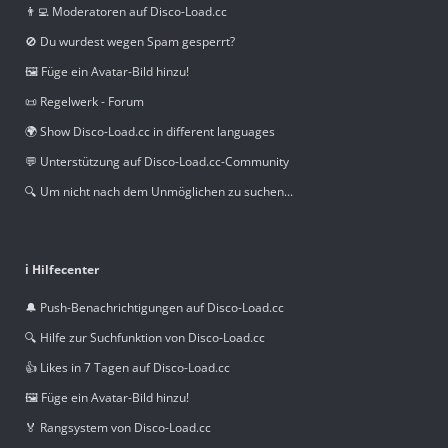
👨‍💻 Moderatoren auf Disco-Load.cc
🚫 Du wurdest wegen Spam gesperrt?
🖼️ Füge ein Avatar-Bild hinzu!
📜 Regelwerk - Forum
🌍 Show Disco-Load.cc in different languages
💬 Unterstützung auf Disco-Load.cc-Community
🔍 Um nicht nach dem Unmöglichen zu suchen...
ℹ️ Hilfecenter
🔔 Push-Benachrichtigungen auf Disco-Load.cc
🔍 Hilfe zur Suchfunktion von Disco-Load.cc
👍 Likes in 7 Tagen auf Disco-Load.cc
🖼️ Füge ein Avatar-Bild hinzu!
🏅 Rangsystem von Disco-Load.cc